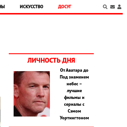
НЫ
ИСКУССТВО
ДОСУГ
ЛИЧНОСТЬ ДНЯ
От Аватара до
Под знаменем
небес –
лучшие
фильмы и
сериалы с
Сэмом
Уортингтоном