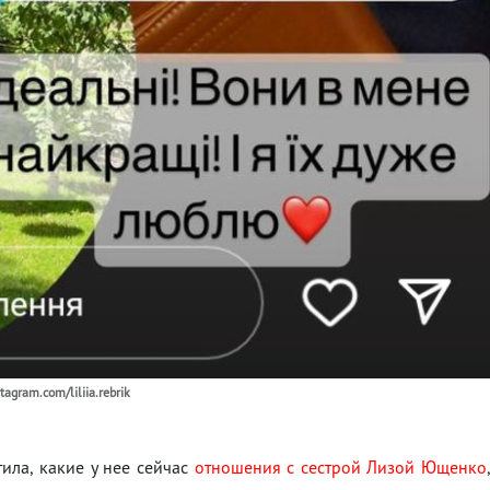
gram.com/liliia.rebrik
ила, какие у нее сейчас
отношения с сестрой Лизой Ющенко