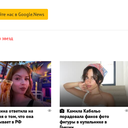
йте нас в Google.News
 звезд
нна ответила на
Камила Кабельо
я о том, что она
порадовала фанов фото
ывает в РФ
фигуры в купальнике в
Греции