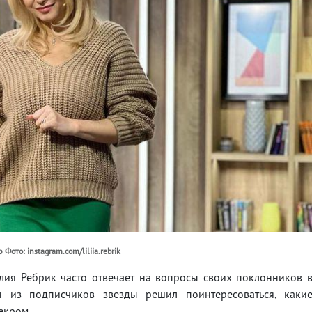
ото: instagram.com/liliia.rebrik
лия Ребрик часто отвечает на вопросы своих поклонников 
н из подписчиков звезды решил поинтересоваться, каки
екром.