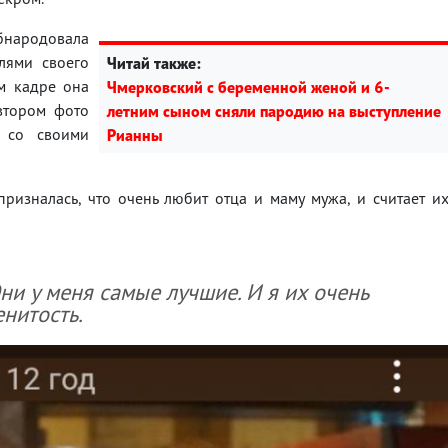
обнародовала
лями своего
Читай также:
м кадре она
Чмерковский с беременной женой и 6-
 втором фото
летним сыном сняли пародию на выступление
 со своими
Рианны
изналась, что очень любит отца и маму мужа, и считает и
и у меня самые лучшие. И я их очень
нитость.