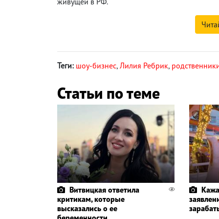
живущей в РФ.
Чита
Теги:
шоу-бизнес
,
Лилия Ребрик
,
родственники
Статьи по теме
Витвицкая ответила
Кажа
критикам, которые
заявлени
высказались о ее
зарабат
беременности