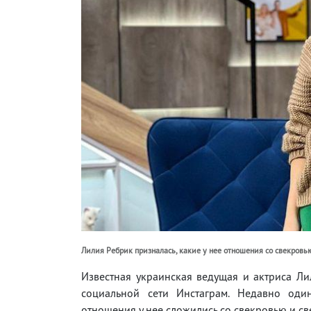
Лилия Ребрик призналась, какие у нее отношения со свекровью Ф
Известная украинская ведущая и актриса Ли
социальной сети Инстаграм. Недавно оди
отношения у нее сложились со свекровью и св