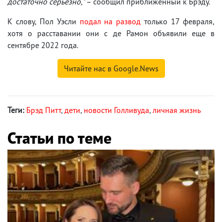
достаточно серьезно,"
– сообщил приближенный к Брэду.
К слову, Пол Уэсли
подал на развод
только 17 февраля,
хотя о расставании они с де Рамон объявили еще в
сентябре 2022 года.
Читайте нас в Google.News
Теги:
Брэд Питт
,
дети
,
новости Голливуда
,
личная жизнь
Статьи по теме