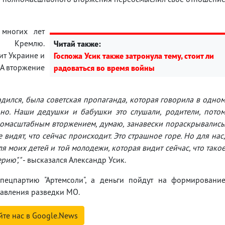
 многих лет
ую Кремлю.
Читай также:
ит Украине и
Госпожа Усик также затронула тему, стоит ли
 А вторжение
радоваться во время войны
родился, была советская пропаганда, которая говорила в одно
но. Наши дедушки и бабушки это слушали, родители, пото
номасштабным вторжением, думаю, занавески пораскрывались
е видят, что сейчас происходит. Это страшное горе. Но для нас
я моих детей и той молодежи, которая видит сейчас, что тако
рию","
- высказался Александр Усик.
спецпартию "Артемсоли", а деньги пойдут на формировани
равления разведки МО.
йте нас в Google.News