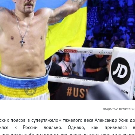
открытые источник
ских поясов в супертяжелом тяжелого веса Александр Усик д
сился к России лояльно. Однако, как признался 
ле полномасштабного вторжения переосмыслил свое отношени