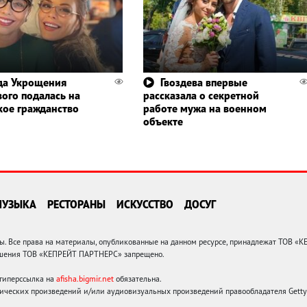
да Укрощения
Гвоздева впервые
вого подалась на
рассказала о секретной
кое гражданство
работе мужа на военном
объекте
МУЗЫКА
РЕСТОРАНЫ
ИСКУССТВО
ДОСУГ
 Все права на материалы, опубликованные на данном ресурсе, принадлежат ТОВ «
решения ТОВ «КЕПРЕЙТ ПАРТНЕРС» запрещено.
 гиперссылка на
afisha.bigmir.net
обязательна.
ических произведений и/или аудиовизуальных произведений правообладателя Getty I