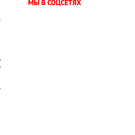
МЫ В СОЦСЕТЯХ
м
м
.
,
е
е