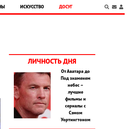
НЫ
ИСКУССТВО
ДОСУГ
ЛИЧНОСТЬ ДНЯ
От Аватара до
Под знаменем
небес –
лучшие
фильмы и
сериалы с
Сэмом
Уортингтоном