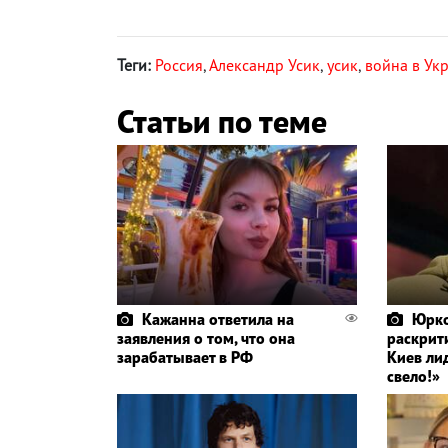
Теги:
Россия
,
Александр Усик
,
усик
,
война в Ук
Статьи по теме
Кажанна ответила на
Юрко
заявления о том, что она
раскрит
зарабатывает в РФ
Киев ли
свело!»