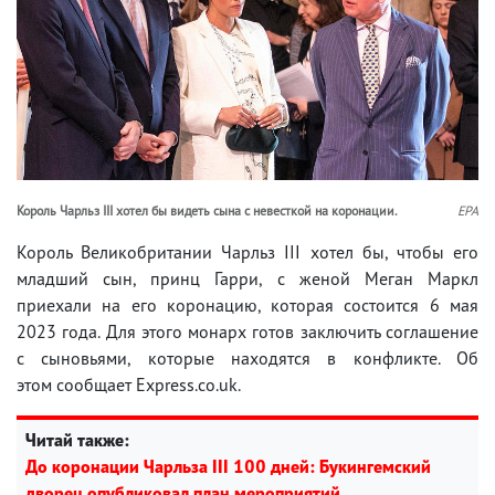
Король Чарльз ІІІ хотел бы видеть сына с невесткой на коронации.
EPA
Король Великобритании Чарльз III хотел бы, чтобы его
младший сын, принц Гарри, с женой Меган Маркл
приехали на его коронацию, которая состоится 6 мая
2023 года. Для этого монарх готов заключить соглашение
с сыновьями, которые находятся в конфликте. Об
этом сообщает Express.co.uk.
Читай также:
До коронации Чарльза III 100 дней: Букингемский
дворец опубликовал план мероприятий