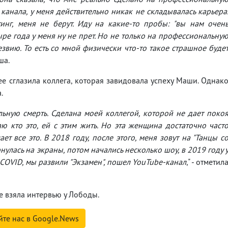
 канала, у меня действительно никак не складывалась карьера
тинг, меня не берут. Иду на какие-то пробы: "вы нам очен
етыре года у меня ну не прет. Но не только на профессиональну
 лезвию. То есть со мной физически что-то такое страшное буде
ша.
ее сглазила коллега, которая завидовала успеху Маши. Однак
.
льную смерть. Сделана моей коллегой, которой не дает поко
 кто это, ей с этим жить. Но эта женщина достаточно част
ает все это. В 2018 году, после этого, меня зовут на "Танцы с
нулась на экраны, потом начались несколько шоу, в 2019 году 
 COVID, мы развили "Экзамен", пошел YouTube-канал
," - отметил
е взяла интервью у Лободы.
йте нас в Google.News