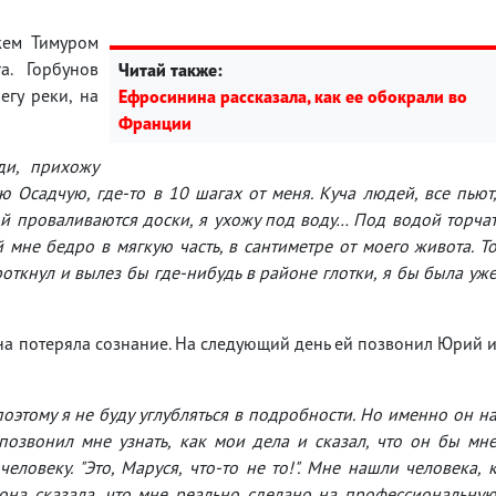
жем Тимуром
а. Горбунов
Читай также:
егу реки, на
Ефросинина рассказала, как ее обокрали во
Франции
ди, прихожу
ю Осадчую, где-то в 10 шагах от меня. Куча людей, все пьют
й проваливаются доски, я ухожу под воду… Под водой торча
не бедро в мягкую часть, в сантиметре от моего живота. Т
откнул и вылез бы где-нибудь в районе глотки, я бы была уж
 она потеряла сознание. На следующий день ей позвонил Юрий 
поэтому я не буду углубляться в подробности. Но именно он н
позвонил мне узнать, как мои дела и сказал, что он бы мн
ловеку. "Это, Маруся, что-то не то!". Мне нашли человека, 
И она сказала, что мне реально сделано на профессиональну