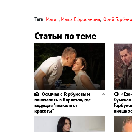
Теги:
Магия
,
Маша Ефросинина
,
Юрий Горбун
Статьи по теме
Осадчая с Горбуновым
«Где
показались в Карпатах, где
Сумская
ведущая "плакала от
Горбуно
красоты"
внешнос