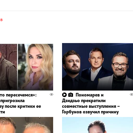
ов
-то пересечемся»:
Пономарев и
 пригрозила
Дзидзьо прекратили
ву после критики ее
совместные выступления –
ти
Горбунов озвучил причину