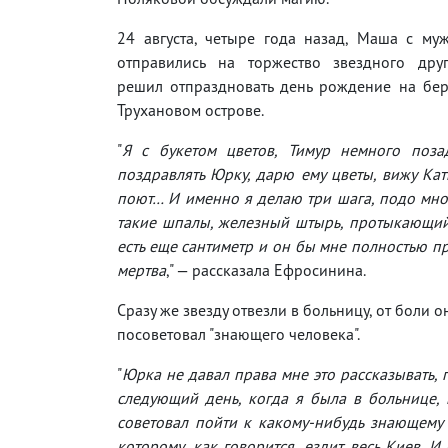
24 августа, четыре года назад, Маша с му
отправились на торжество звездного друг
решил отпраздновать день рождение на бер
Трухановом острове.
"
Я с букетом цветов, Тимур немного поза
поздравлять Юрку, дарю ему цветы, вижу Кат
поют… И именно я делаю три шага, подо мно
такие шпалы, железный штырь, протыкающий м
есть еще сантиметр и он бы мне полностью пр
мертва
," — рассказала Ефросинина.
Сразу же звезду отвезли в больницу, от боли
посоветовал "знающего человека".
"
Юрка не давал права мне это рассказывать, 
следующий день, когда я была в больнице, 
советовал пойти к какому-нибудь знающему че
которому, как говорится, ездит весь Киев. 