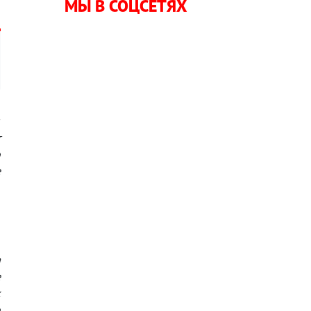
МЫ В СОЦСЕТЯХ
,
т
о
е
и
а
е
к
ю