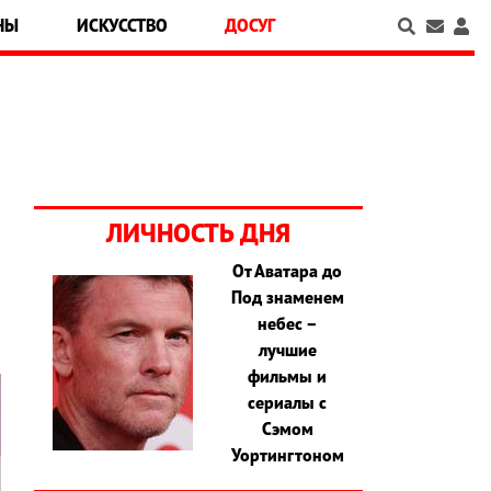
НЫ
ИСКУССТВО
ДОСУГ
а
ЛИЧНОСТЬ ДНЯ
От Аватара до
Под знаменем
небес –
лучшие
фильмы и
сериалы с
Сэмом
Уортингтоном