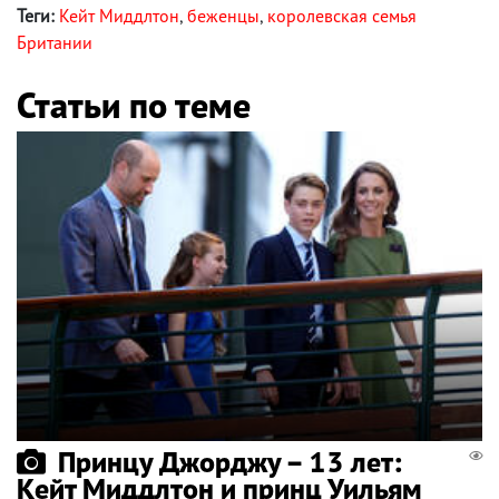
Теги:
Кейт Миддлтон
,
беженцы
,
королевская семья
Британии
Статьи по теме
Принцу Джорджу – 13 лет:
Кейт Миддлтон и принц Уильям