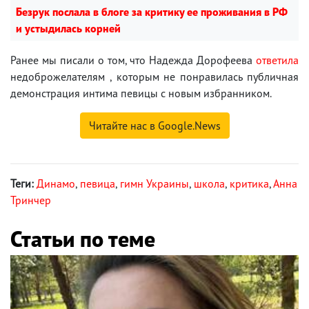
Безрук послала в блоге за критику ее проживания в РФ
и устыдилась корней
Ранее мы писали о том, что Надежда Дорофеева
ответила
недоброжелателям , которым не понравилась публичная
демонстрация интима певицы с новым избранником.
Читайте нас в Google.News
Теги:
Динамо
,
певица
,
гимн Украины
,
школа
,
критика
,
Анна
Тринчер
Статьи по теме