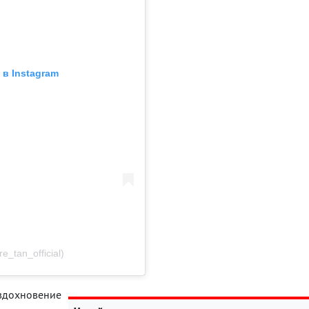
в Instagram
_tan_official)
вдохновение