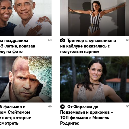
а поздравила
Тринчер в купальнике и
5-летие, показав
на каблуке показалась с
бку на фото
полуголым парнем
6 фильмов с
От Форсажа до
ном Стейтемом
Подземелья и драконов –
их лет, которые
ТОП фильмов с Мишель
осмотреть
Родригес