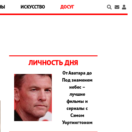
НЫ
ИСКУССТВО
ДОСУГ
ЛИЧНОСТЬ ДНЯ
От Аватара до
Под знаменем
небес –
лучшие
фильмы и
сериалы с
Сэмом
Уортингтоном