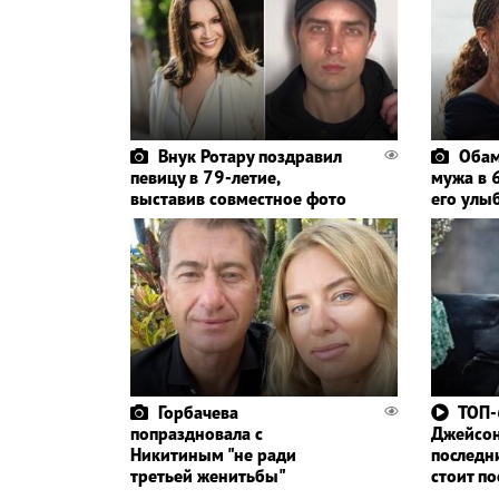
Внук Ротару поздравил
Обам
певицу в 79-летие,
мужа в 6
выставив совместное фото
его улы
Горбачева
ТОП-
попраздновала с
Джейсо
Никитиным "не ради
последн
третьей женитьбы"
стоит п