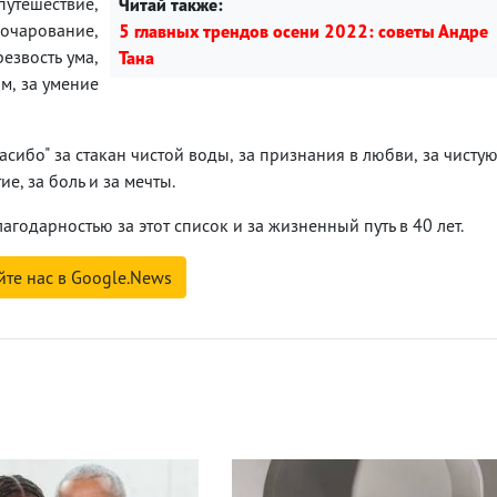
тешествие,
Читай также:
зочарование,
5 главных трендов осени 2022: советы Андре
езвость ума,
Тана
м, за умение
сибо" за стакан чистой воды, за признания в любви, за чисту
ие, за боль и за мечты.
одарностью за этот список и за жизненный путь в 40 лет.
йте нас в Google.News