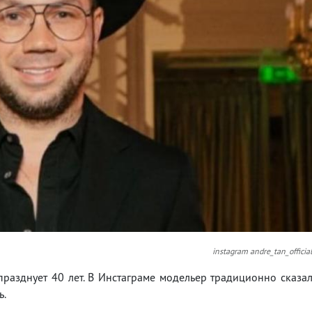
instagram andre_tan_officia
разднует 40 лет. В Инстаграме модельер традиционно сказа
ь.