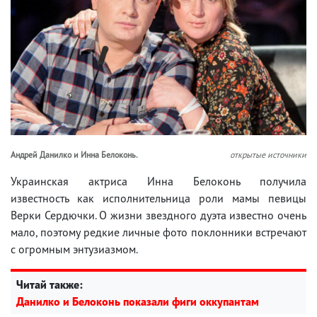
Андрей Данилко и Инна Белоконь.
открытые источники
Украинская актриса Инна Белоконь получила
известность как исполнительница роли мамы певицы
Верки Сердючки. О жизни звездного дуэта известно очень
мало, поэтому редкие личные фото поклонники встречают
с огромным энтузиазмом.
Читай также:
Данилко и Белоконь показали фиги оккупантам