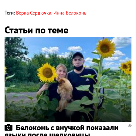
Теги:
Верка Сердючка
,
Инна Белоконь
Статьи по теме
Белоконь с внучкой показали
языки после шелковицы