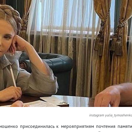
instagram yulia_tymoshenk
ошенко присоединилась к мерояприятиям почтения памят