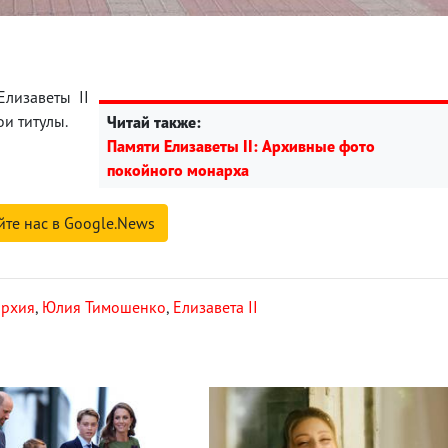
Елизаветы II
и титулы.
Читай также:
Памяти Елизаветы II: Архивные фото
покойного монарха
йте нас в Google.News
рхия
,
Юлия Тимошенко
,
Елизавета II