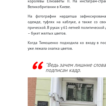
королевы Елизаветы II. На инстаграм-стр
Великобритании в Киеве.
На фотографии нардепша зафиксирован
одежде, туфлях на каблуке, а также со св
прической. В руках у 61-летней политической
– букет желтых цветов.
Когда Тимошенко подходила ко входу в пос
уже лежала охапка цветов.
"Ведь зачем лишние слова
подписан кадр.