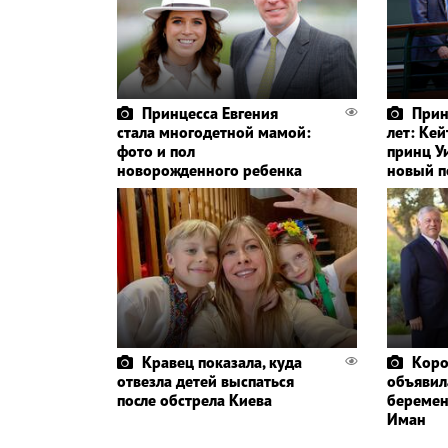
Принцесса Евгения
Прин
стала многодетной мамой:
лет: Ке
фото и пол
принц У
новорожденного ребенка
новый п
Кравец показала, куда
Коро
отвезла детей выспаться
объявил
после обстрела Киева
беремен
Иман