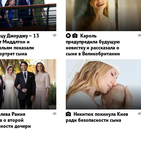
цу Джорджу – 13
Кароль
йт Миддлтон и
предупредила будущую
ильям показали
невестку и рассказала о
ортрет сына
сыне в Великобритании
лева Рания
Никитюк покинула Киев
а о второй
ради безопасности сына
ности дочери