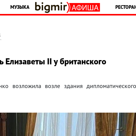
МУЗЫКА
РЕСТОРА
5
 Елизаветы ІІ у британского
нко возложила возле здания дипломатическог