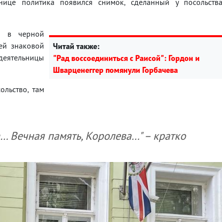
анице политика появился снимок, сделанный у посольств
а в черной
оей знаковой
Читай также:
 деятельницы
"Рад воссоединиться с Раисой": Гордон и
Шварценеггер помянули Горбачева
ольство, там
… Вечная память, Королева…" – кратко