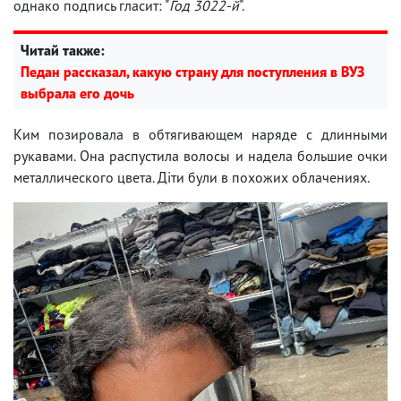
однако подпись гласит: "
Год 3022-й
".
Читай также:
Педан рассказал, какую страну для поступления в ВУЗ
выбрала его дочь
Ким позировала в обтягивающем наряде с длинными
рукавами. Она распустила волосы и надела большие очки
металлического цвета. Діти були в похожих облачениях.