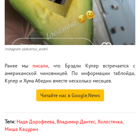
instagram zadvornyi_andrii
Ранее мы
писали
, что Брэдли Купер встречается с
американской чиновницей. По информации таблойда,
Купер и Хума Абедин вместе несколько месяцев.
Читайте нас в Google.News
Теги:
Надя Дорофеева
,
Владимир Дантес
,
Холостячка
,
Миша Кацурин