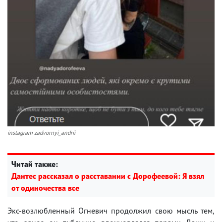
instagram zadvornyi_andrii
Читай также:
Дантес рассказал о расставании с Дорофеевой: Я взял
от одиночества все
Экс-возлюбленный Огневич продолжил свою мысль тем,