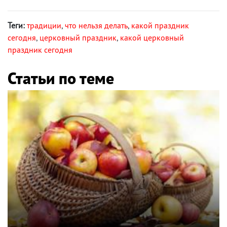
Теги:
традиции
,
что нельзя делать
,
какой праздник
сегодня
,
церковный праздник
,
какой церковный
праздник сегодня
Статьи по теме