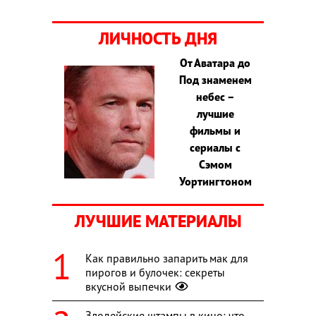
ЛИЧНОСТЬ ДНЯ
От Аватара до
Под знаменем
небес –
лучшие
фильмы и
сериалы с
Сэмом
Уортингтоном
ЛУЧШИЕ МАТЕРИАЛЫ
Как правильно запарить мак для
пирогов и булочек: секреты
вкусной выпечки
Злодейские штампы в кино: что