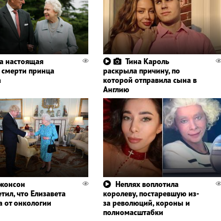
а настоящая
Тина Кароль
 смерти принца
раскрыла причину, по
а
которой отправила сына в
Англию
жонсон
Неплях воплотила
тил, что Елизавета
королеву, постаревшую из-
а от онкологии
за революций, короны и
полномасштабки