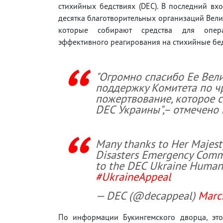
стихийных бедствиях (DEC). В последний вх
десятка благотворительных организаций Вел
которые собирают средства для опер
эффективного реагирования на стихийные бед
"Огромно спасибо Ее Вел
поддержку Комитета по ч
пожертвование, которое 
DEC Украины",– отмечено 
Many thanks to Her Majest
Disasters Emergency Comm
to the DEC Ukraine Humani
#UkraineAppeal
— DEC (@decappeal)
Marc
По информации Букингемского дворца, это