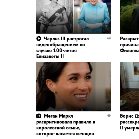
Чарльз III растрогал
Раскрыт
видеообращением по
причина
случаю 100-летия
Филипп
Елизаветы II
Меган Маркл
Борис Д
раскритиковала правило в
рассекре
королевской семье,
II умерл
которое касается женщин