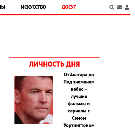
НЫ
ИСКУССТВО
ДОСУГ
ЛИЧНОСТЬ ДНЯ
От Аватара до
Под знаменем
небес –
лучшие
фильмы и
сериалы с
Сэмом
Уортингтоном