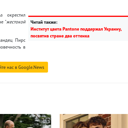
з окрестил
не "
жестокой
Читай также:
Институт цвета Pantone поддержал Украину,
посвятив стране два оттенка
ландец Пирс
овечность в
йте нас в Google.News