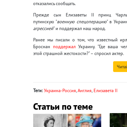
отказались сообщать.
Прежде сын Елизаветы ІІ принц Чарль
путинскую "
военную спецоперацию
" в Украи
агрессией
" и поддержал наш народ.
Ранее мы писали о том, что известный ир
Броснан
поддержал
Украину. "Где ваша чел
этой страшной жестокости?" – спросил актер.
Чита
Теги:
Украина-Россия
,
Англия
,
Елизавета II
Статьи по теме