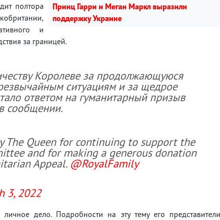
одит полтора
Принц Гарри и Меган Маркл выразили
икобритании,
поддержку Украине
ативного и
ствия за границей.
ичеству Королеве за продолжающуюся
резвычайным ситуациям и за щедрое
стало ответом на гуманитарный призыв
в сообщении.
y The Queen for continuing to support the
ittee and for making a generous donation
tarian Appeal.
@RoyalFamily
h 3, 2022
 личное дело. Подробности на эту тему его представител