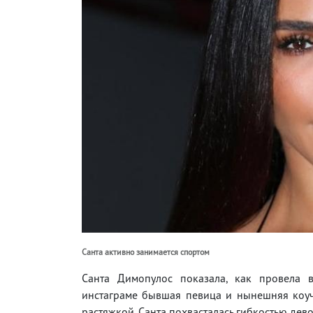
Санта активно занимается спортом
Санта Димопулос показала, как провела в
инстаграме бывшая певица и нынешняя коуч 
растяжкой. Санта похвасталась гибкостью дев