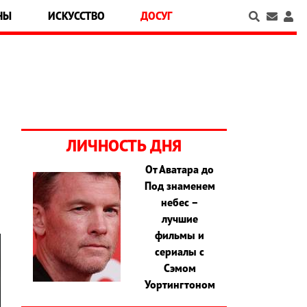
НЫ
ИСКУССТВО
ДОСУГ
ЛИЧНОСТЬ ДНЯ
От Аватара до
Под знаменем
небес –
лучшие
фильмы и
сериалы с
Сэмом
Уортингтоном