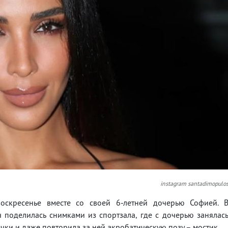
instagram santadimopulo
оскресенье вместе со своей 6-летней дочерью Софией. 
поделилась снимками из спортзала, где с дочерью занялас
очки и даже повторила за ней акробатическую позу – мостик.