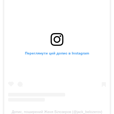
Переглянути цей допис в Instagram
Допис, поширений Женя Білозеров (@jack_belozerov)