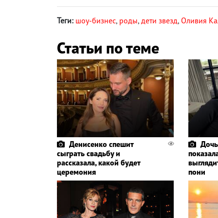
Теги:
шоу-бизнес
,
роды
,
дети звезд
,
Оливия Ка
Статьи по теме
Денисенко спешит
Дочь
сыграть свадьбу и
показала
рассказала, какой будет
выглядит
церемония
пони