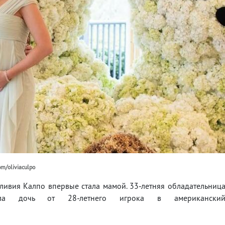
m/oliviaculpo
ливия Калпо впервые стала мамой. 33-летняя обладательниц
ила дочь от 28-летнего игрока в американски