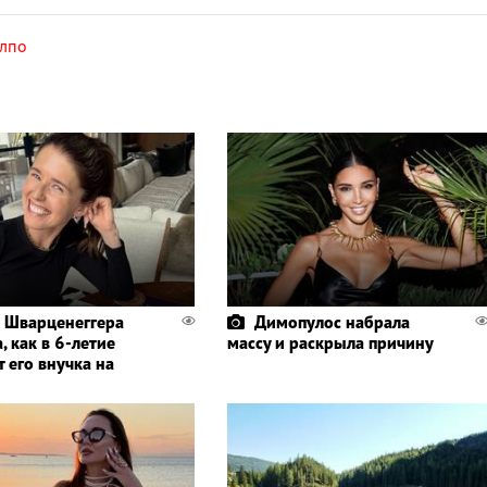
лпо
 Шварценеггера
Димопулос набрала
, как в 6-летие
массу и раскрыла причину
 его внучка на