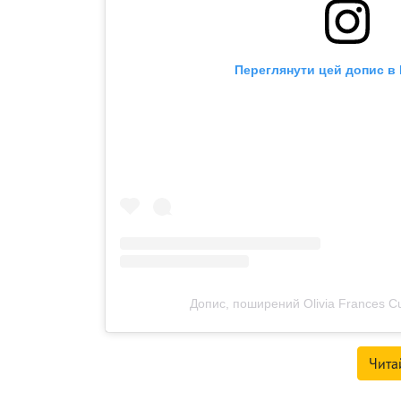
Переглянути цей допис в 
Допис, поширений Olivia Frances Cu
Чита