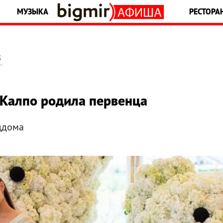
МУЗЫКА
РЕСТОРА
5
 Калпо родила первенца
ддома