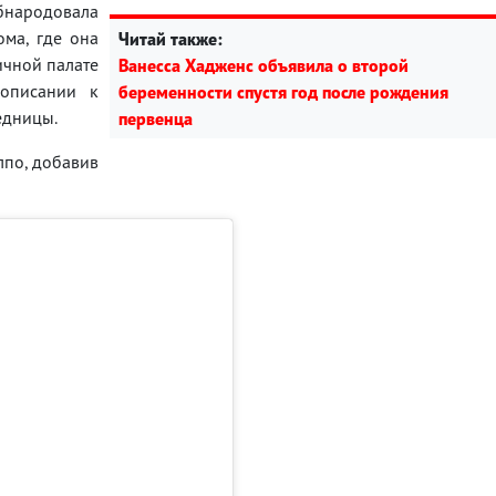
бнародовала
ма, где она
Читай также:
ичной палате
Ванесса Хадженс объявила о второй
описании к
беременности спустя год после рождения
едницы.
первенца
лпо, добавив