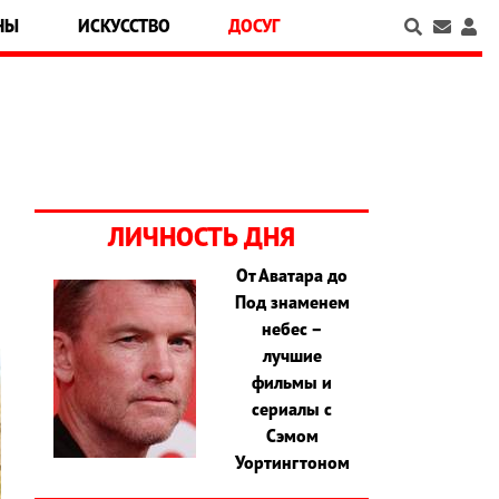
НЫ
ИСКУССТВО
ДОСУГ
ЛИЧНОСТЬ ДНЯ
От Аватара до
Под знаменем
небес –
лучшие
фильмы и
сериалы с
Сэмом
Уортингтоном