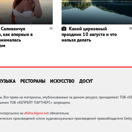
 Саливанчук
Какой церковный
, как впервые в
праздник 10 августа и что
анималась
нельзя делать
гом
МУЗЫКА
РЕСТОРАНЫ
ИСКУССТВО
ДОСУГ
 Все права на материалы, опубликованные на данном ресурсе, принадлежат ТОВ «
решения ТОВ «КЕПРЕЙТ ПАРТНЕРС» запрещено.
 гиперссылка на
afisha.bigmir.net
обязательна.
ических произведений и/или аудиовизуальных произведений правообладателя Getty I