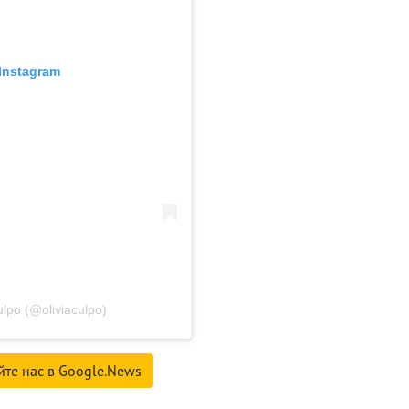
Instagram
lpo (@oliviaculpo)
йте нас в Google.News