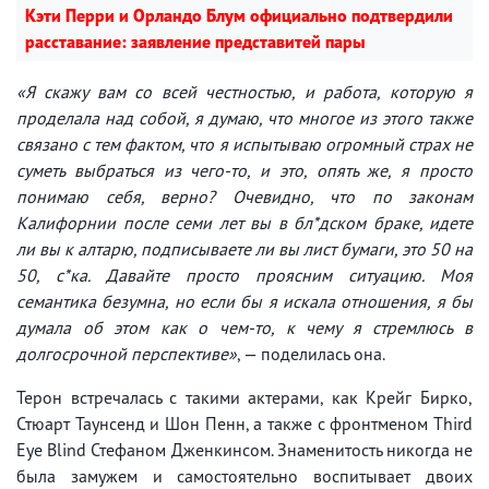
Кэти Перри и Орландо Блум официально подтвердили
расставание: заявление представитей пары
«Я скажу вам со всей честностью, и работа, которую я
проделала над собой, я думаю, что многое из этого также
связано с тем фактом, что я испытываю огромный страх не
суметь выбраться из чего-то, и это, опять же, я просто
понимаю себя, верно? Очевидно, что по законам
Калифорнии после семи лет вы в бл*дском браке, идете
ли вы к алтарю, подписываете ли вы лист бумаги, это 50 на
50, с*ка. Давайте просто проясним ситуацию. Моя
семантика безумна, но если бы я искала отношения, я бы
думала об этом как о чем-то, к чему я стремлюсь в
долгосрочной перспективе»
, — поделилась она.
Терон встречалась с такими актерами, как Крейг Бирко,
Стюарт Таунсенд и Шон Пенн, а также с фронтменом Third
Eye Blind Стефаном Дженкинсом. Знаменитость никогда не
была замужем и самостоятельно воспитывает двоих