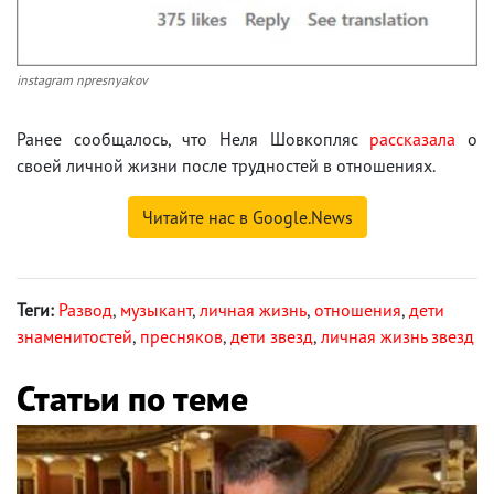
instagram npresnyakov
Ранее сообщалось, что Неля Шовкопляс
рассказала
о
своей личной жизни после трудностей в отношениях.
Читайте нас в Google.News
Теги:
Развод
,
музыкант
,
личная жизнь
,
отношения
,
дети
знаменитостей
,
пресняков
,
дети звезд
,
личная жизнь звезд
Статьи по теме