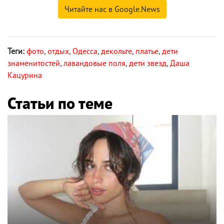
Читайте нас в Google.News
Теги:
фото
,
отдых
,
Одесса
,
декольте
,
платье
,
дети
знаменитостей
,
лавандовые поля
,
дети звезд
,
Даша
Кацурина
Статьи по теме