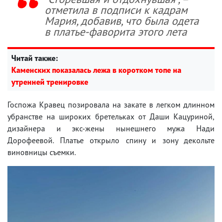
отметила в подписи к кадрам
Мария, добавив, что была одета
в платье-фаворита этого лета
Читай также:
Каменских показалась лежа в коротком топе на
утренней тренировке
Госпожа Кравец позировала на закате в легком длинном
убранстве на широких бретельках от Даши Кацуриной,
дизайнера и экс-жены нынешнего мужа Нади
Дорофеевой. Платье открыло спину и зону декольте
виновницы съемки.