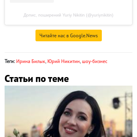
Допис, поширений Yuriy Nikitin (@yuriynikitin)
Читайте нас в Google.News
Теги:
Ирина Билык
,
Юрий Никитин
,
шоу-бизнес
Статьи по теме