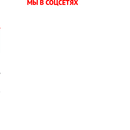
МЫ В СОЦСЕТЯХ
а
и
ю
е
,
—