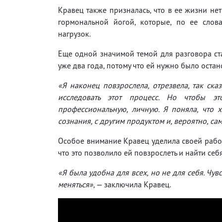
Кравец также призналась, что в ее жизни не
гормональной йогой, которые, по ее слов
нагрузок.
Еще одной значимой темой для разговора ста
уже два года, потому что ей нужно было остано
«Я наконец повзрослела, отрезвела, так ска
исследовать этот процесс. Но чтобы э
профессиональную, личную. Я поняла, что х
сознания, с другим продуктом и, вероятно, са
Особое внимание Кравец уделила своей работе
что это позволило ей повзрослеть и найти себя
«Я была удобна для всех, но не для себя. Чув
меняться»
, — заключила Кравец.