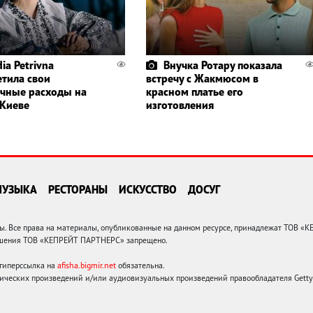
ia Petrivna
Внучка Ротару показала
етила свои
встречу с Жакмюсом в
чные расходы на
красном платье его
 Киеве
изготовления
МУЗЫКА
РЕСТОРАНЫ
ИСКУССТВО
ДОСУГ
 Все права на материалы, опубликованные на данном ресурсе, принадлежат ТОВ «
решения ТОВ «КЕПРЕЙТ ПАРТНЕРС» запрещено.
 гиперссылка на
afisha.bigmir.net
обязательна.
ических произведений и/или аудиовизуальных произведений правообладателя Getty I