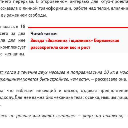
етнего перерыва. В откровенном интервью для ютуб-проект
ссказала о личной трансформации, работе над телом, влияни
ее выражением свободы.
ачалась в 18
сего за два
Читай также:
ала для нее
Звезда «Зважених і щасливих» Боржемская
 комплексует
рассекретила свои вес и рост
гие женщины,
т, когда в течение двух месяцев я поправилась на 10 кг, в мо
женщинам хочется быть стройнее, чем есть»
, — рассказала она.
ла, что избегает инъекций и кислот, отдавая предпочтени
дходу. Для нее важна биомеханика тела: осанка, мышцы лица
.
 шея не ровная или живот выпирает — лицо это покажет»
, 