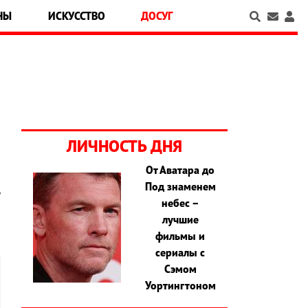
НЫ
ИСКУССТВО
ДОСУГ
ЛИЧНОСТЬ ДНЯ
От Аватара до
Под знаменем
у
небес –
лучшие
фильмы и
сериалы с
Сэмом
Уортингтоном