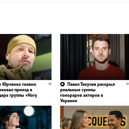
 Юрченко гневно
Павел Текучев раскрыл
иковал приезд в
реальные суммы
дера группы «Ногу
гонораров актеров в
Украине