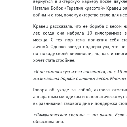
вернуться в актерскую карьеру после двухл
Натальи Бобок «Терапия красотой» Кравец ра
войны и о том, почему актерство стало для н
Кравец рассказала, что ее борьба с весом н
лет, когда она набрала 10 килограммов в
месяца. С тех пор тема принятия себя ст
личной. Однако звезда подчеркнула, что не
по поводу своей внешности, но, как и мно
хочет стать стройнее.
«Я не комплексую из-за внешности, но с 18 ле
жизнь вошла борьба с лишним весом. Многим 
Говоря об уходе за собой, актриса отмети
аппаратным методикам и остеопатическому по
выравнивания тазового дна и поддержка стоп
«Лимфатическая система — это важно. Если
объяснила она.