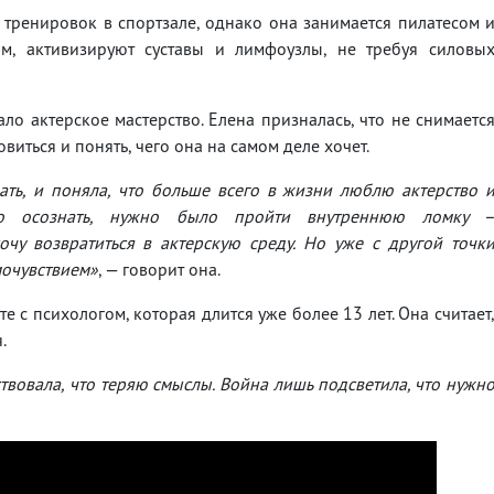
т тренировок в спортзале, однако она занимается пилатесом 
ам, активизируют суставы и лимфоузлы, не требуя силовы
ло актерское мастерство. Елена призналась, что не снимаетс
виться и понять, чего она на самом деле хочет.
зать, и поняла, что больше всего в жизни люблю актерство 
то осознать, нужно было пройти внутреннюю ломку 
очу возвратиться в актерскую среду. Но уже с другой точк
мочувствием»
, — говорит она.
 с психологом, которая длится уже более 13 лет. Она считает
.
ствовала, что теряю смыслы. Война лишь подсветила, что нужн