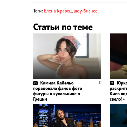
Теги:
Елена Кравец
,
шоу-бизнес
Статьи по теме
Камила Кабельо
Юрко
порадовала фанов фото
раскрит
фигуры в купальнике в
Киев ли
Греции
свело!»