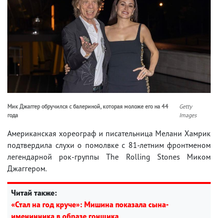
Мик Джаггер обручился с балериной, которая моложе его на 44
Getty
года
Images
Американская хореограф и писательница Мелани Хамрик
подтвердила слухи о помолвке с 81-летним фронтменом
легендарной рок-группы The Rolling Stones Миком
Джаггером.
Читай также:
«Стал на год круче»: Мишина показала сына-
именинника в образе гонщика