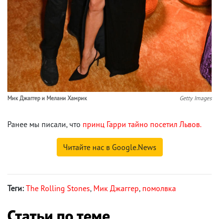
Мик Джаггер и Мелани Хамрик
Getty Images
Ранее мы писали, что
принц Гарри тайно посетил Львов.
Читайте нас в Google.News
Теги:
The Rolling Stones
,
Мик Джаггер
,
помолвка
Статьи по теме