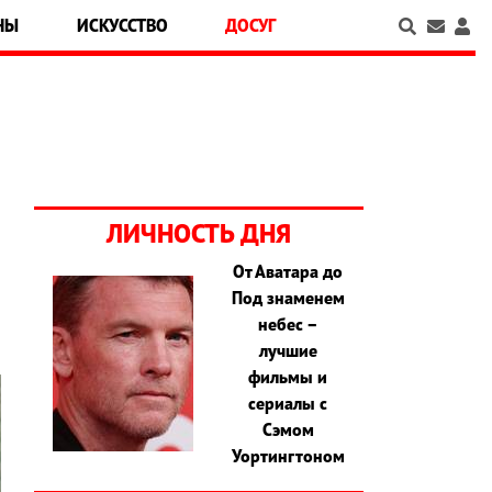
НЫ
ИСКУССТВО
ДОСУГ
ЛИЧНОСТЬ ДНЯ
От Аватара до
Под знаменем
небес –
лучшие
фильмы и
сериалы с
Сэмом
Уортингтоном