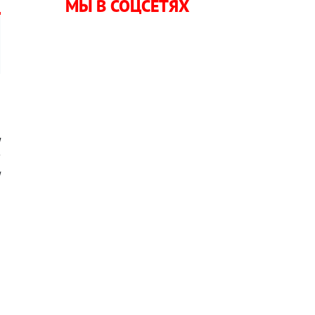
МЫ В СОЦСЕТЯХ
,
я
,
и