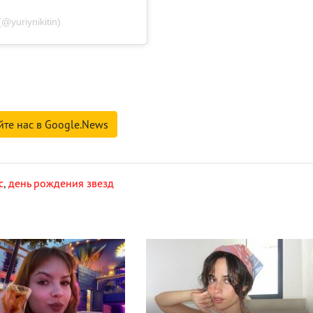
@yuriynikitin)
йте нас в Google.News
с
,
день рождения звезд