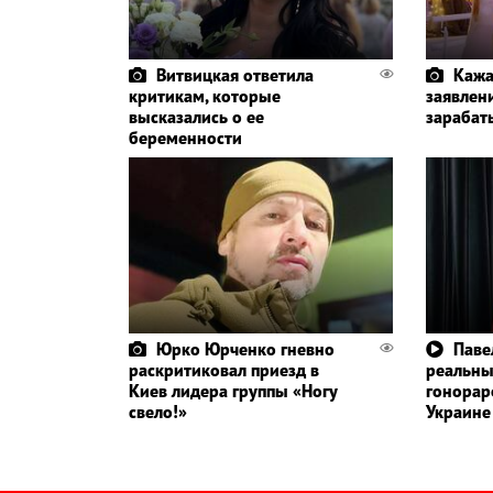
Витвицкая ответила
Кажа
критикам, которые
заявлени
высказались о ее
зарабат
беременности
Юрко Юрченко гневно
Паве
раскритиковал приезд в
реальн
Киев лидера группы «Ногу
гонорар
свело!»
Украине