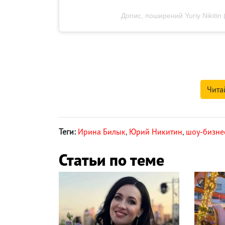
Допис, поширений Yuriy Nikitin (
Чита
Теги:
Ирина Билык
,
Юрий Никитин
,
шоу-бизне
Статьи по теме