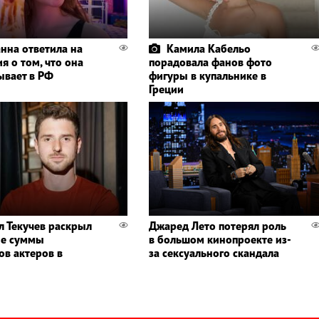
нна ответила на
Камила Кабельо
я о том, что она
порадовала фанов фото
ывает в РФ
фигуры в купальнике в
Греции
л Текучев раскрыл
Джаред Лето потерял роль
ые суммы
в большом кинопроекте из-
ов актеров в
за сексуального скандала