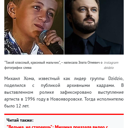
"Такой классный, красивый мальчик", – написала Злата Огневич о
instagram
фотографии слева
dzidzio
Михаил Хома, известный как лидер группы Dzidzio,
поделился с публикой архивными кадрами. В
выставленном ролике зафиксировано выступление
артиста в 1996 году в Новояворовске. Тогда исполнителю
было 12 лет.
Читай также:
"Ведьма, не стареешь": Мишина показала видео с