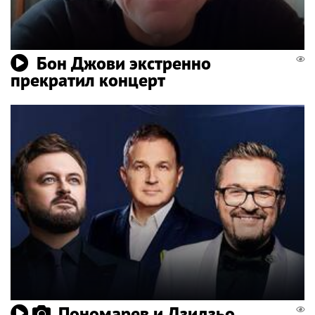
Бон Джови экстренно
прекратил концерт
Пономарев и Дзидзьо