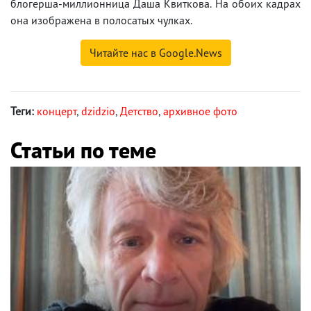
блогерша-миллионница Даша Квиткова. На обоих кадрах
она изображена в полосатых чулках.
Читайте нас в Google.News
Теги:
концерт
,
dzidzio
,
Детство
,
архивное фото
Статьи по теме