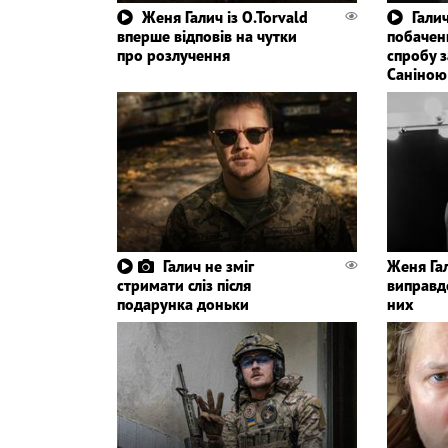
Женя Галич із O.Torvald
Гали
вперше відповів на чутки
побаченн
про розлучення
спробу з
Саніною
Галич не зміг
Женя Гал
стримати сліз після
виправд
подарунка доньки
них