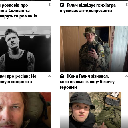
ч розповів про
Галич відвідує психіатра
я з Соловій та
й уживає антидепресанти
акрутити роман із
ич про росіян: Не
Женя Галич зізнався,
овую жодного з
кого вважає із шоу-бізнесу
героями