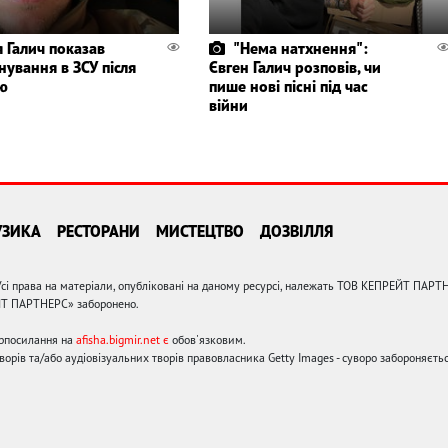
 Галич показав
"Нема натхнення":
нування в ЗСУ після
Євген Галич розповів, чи
лю
пише нові пісні під час
війни
УЗИКА
РЕСТОРАНИ
МИСТЕЦТВО
ДОЗВІЛЛЯ
сі права на матеріали, опубліковані на даному ресурсі, належать ТОВ КЕПРЕЙТ ПАРТ
ЙТ ПАРТНЕРС» заборонено.
ерпосилання на
afisha.bigmir.net є
обов'язковим.
орів та/або аудіовізуальних творів правовласника Getty Images - суворо забороняєтьс