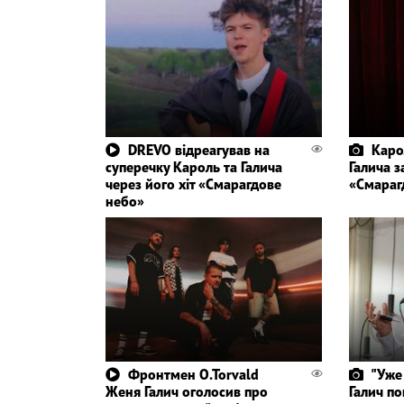
DREVO відреагував на
Каро
суперечку Кароль та Галича
Галича з
через його хіт «Смарагдове
«Смараг
небо»
Фронтмен O.Torvald
"Уже
Женя Галич оголосив про
Галич по