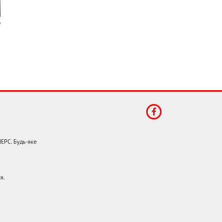
НЕРС. Будь-яке
я.