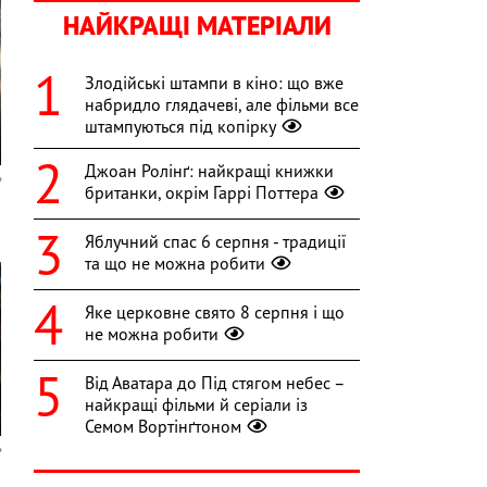
НАЙКРАЩІ МАТЕРІАЛИ
Злодійські штампи в кіно: що вже
набридло глядачеві, але фільми все
штампуються під копірку
Джоан Ролінґ: найкращі книжки
британки, окрім Гаррі Поттера
Яблучний спас 6 серпня - традиції
та що не можна робити
Яке церковне свято 8 серпня і що
не можна робити
Від Аватара до Під стягом небес –
найкращі фільми й серіали із
Семом Вортінґтоном