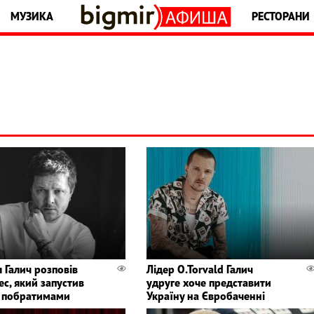
МУЗИКА
РЕСТОРАНИ
 Галич розповів
Лідер O.Torvald Галич
ес, який запустив
удруге хоче представити
з побратимами
Україну на Євробаченні