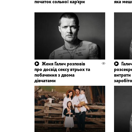
початок сольної кар'єри
яка меш
Женя Галич розповів
Галич
про досвід сексу втрьох та
розсекр
побачення з двома
витрати 
дівчатами
заробіт