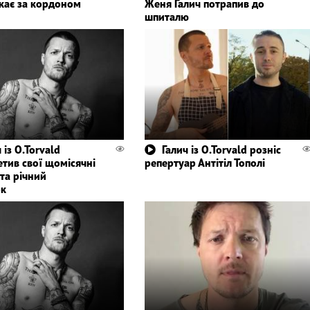
кає за кордоном
Женя Галич потрапив до
шпиталю
 із O.Torvald
Галич із O.Torvald розніс
етив свої щомісячні
репертуар Антітіл Тополі
та річний
ок