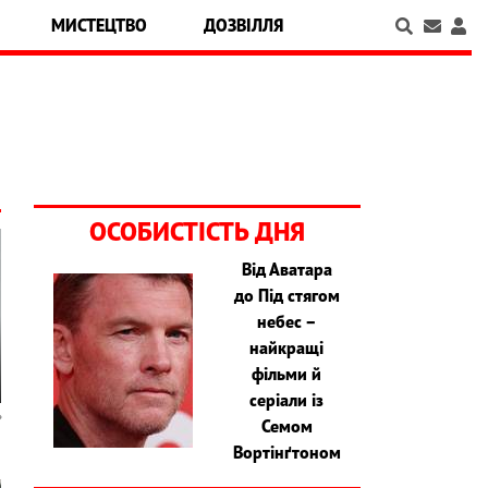
МИСТЕЦТВО
ДОЗВІЛЛЯ
ОСОБИСТІСТЬ ДНЯ
Від Аватара
до Під стягом
небес –
найкращі
фільми й
серіали із
Семом
Вортінґтоном