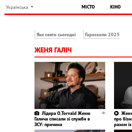
МІСТО
КІНО
Українська
Яке свято сьогодні
Гороскопи 2025
ЖЕНЯ ГАЛІЧ
Лідера O.Torvald Женю
Женя
Галича списали зі служби в
про бізн
ЗСУ: причина
разом і