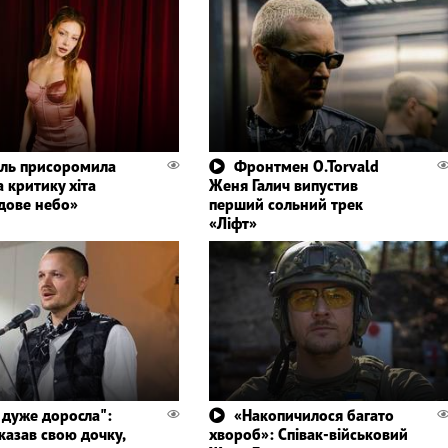
ль присоромила
Фронтмен O.Torvald
а критику хіта
Женя Галич випустив
дове небо»
перший сольний трек
«Ліфт»
 дуже доросла":
«Накопичилося багато
казав свою дочку,
хвороб»: Співак-військовий