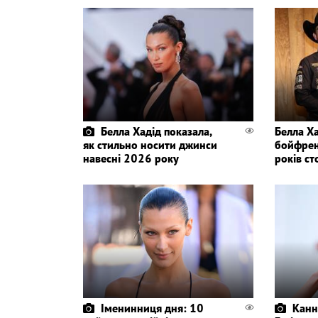
Белла Хадід показала,
Белла Ха
як стильно носити джинси
бойфрен
навесні 2026 року
років ст
Іменинниця дня: 10
Канн