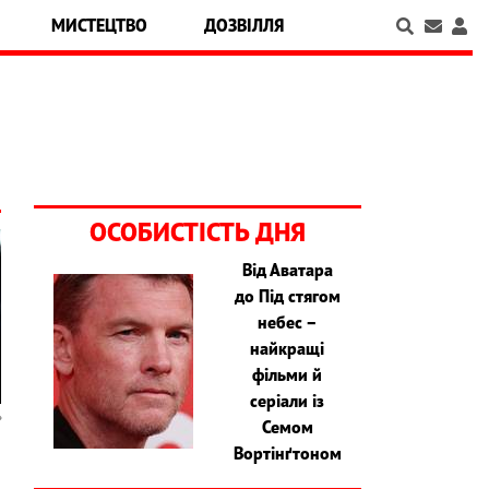
МИСТЕЦТВО
ДОЗВІЛЛЯ
ОСОБИСТІСТЬ ДНЯ
Від Аватара
до Під стягом
небес –
найкращі
фільми й
серіали із
Семом
Вортінґтоном