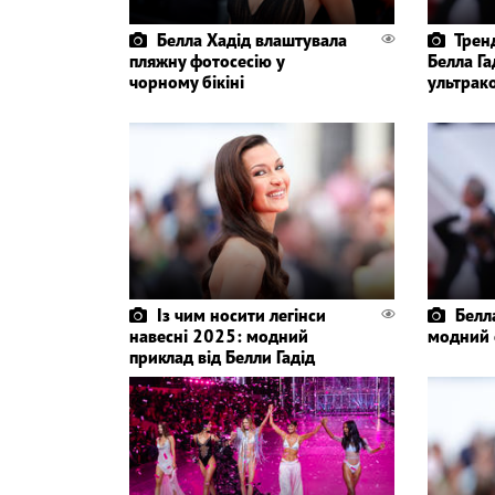
Белла Хадід влаштувала
Трен
пляжну фотосесію у
Белла Га
чорному бікіні
ультрак
Із чим носити легінси
Белл
навесні 2025: модний
модний 
приклад від Белли Гадід