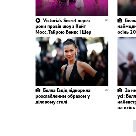
Victoria's Secret через
Белл
роки провів шоу з Кейт
наймодн
Мосс, Тайрою Бенкс і Шер
осінь 2
Белла Гадід підкорила
За н
розслабленим образом у
усі: Бел
діловому стилі
найекст
на осінь