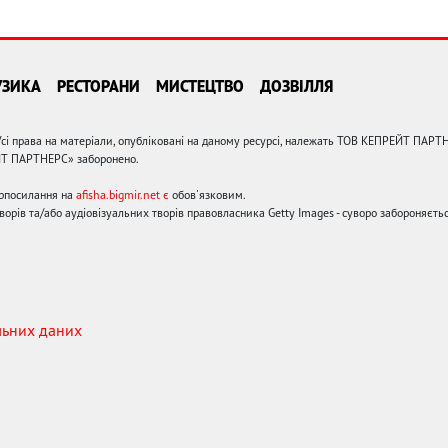
УЗИКА
РЕСТОРАНИ
МИСТЕЦТВО
ДОЗВІЛЛЯ
сі права на матеріали, опубліковані на даному ресурсі, належать ТОВ КЕПРЕЙТ ПАРТ
ЙТ ПАРТНЕРС» заборонено.
ерпосилання на
afisha.bigmir.net є
обов'язковим.
орів та/або аудіовізуальних творів правовласника Getty Images - суворо забороняєтьс
льних даних