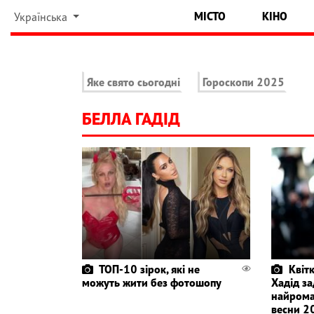
МІСТО
КІНО
Українська
Яке свято сьогодні
Гороскопи 2025
БЕЛЛА ГАДІД
ТОП-10 зірок, які не
Квіт
можуть жити без фотошопу
Хадід за
найрома
весни 2