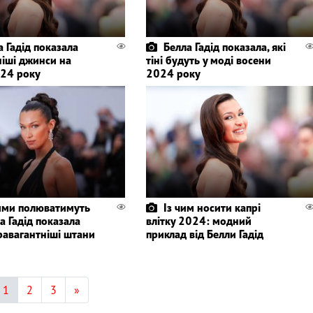
а Гадід показала
Белла Гадід показала, які
іші джинси на
тіні будуть у моді восени
024 року
2024 року
ими полюватимуть
Із чим носити капрі
ла Гадід показала
влітку 2024: модний
равагантніші штани
приклад від Белли Гадід
1
2
3
»