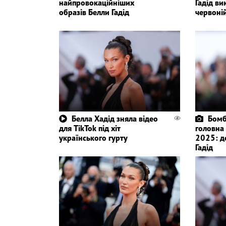
найпровокаційніших
Гадід ви
образів Белли Гадід
червоні
Белла Хадід зняла відео
Бомб
для TikTok під хіт
головна
українського гурту
2025: д
Гадід