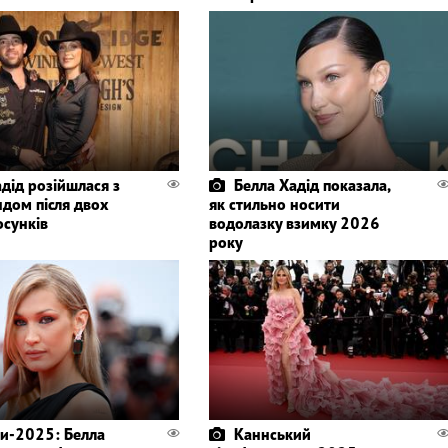
дід розійшлася з
Белла Хадід показала,
дом після двох
як стильно носити
осунків
водолазку взимку 2026
року
и-2025: Белла
Каннський