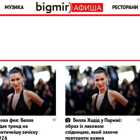
МУЗИКА
РЕСТОРАНИ
кова фея: Белла
Белла Хадід у Парижі:
дає тренд на
образ із лаковою
нтичнішу зачіску
спідницею, який захоче
026
повторити кожна