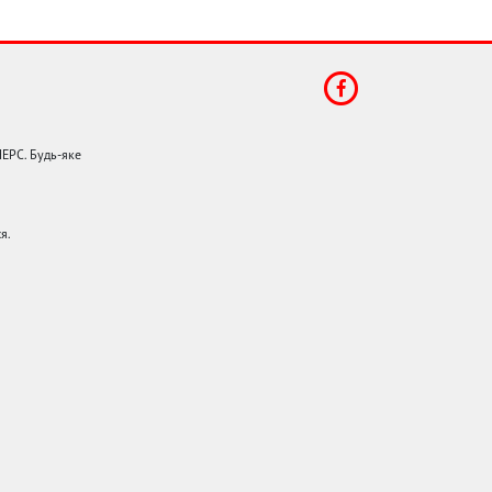
НЕРС. Будь-яке
я.