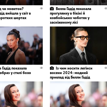
д чи моветон?
Белла Гадід показала
дід вийшла у світ в
прогулянку в бікіні й
оротких шортах
ковбойських чоботях у
засніженому лісі
а Гадід показала
Із чим носити легінси
образ у стилі бохо
восени 2024: модний
приклад від Белли Гадід