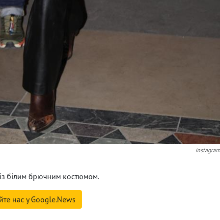
instagra
із білим брючним костюмом.
йте нас у Google.News