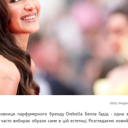
Getty Image
овниця парфумерного бренду Orebella Белла Гадід - одна 
часто вибирає образи саме в цій естетиці. Розглядаємо нови