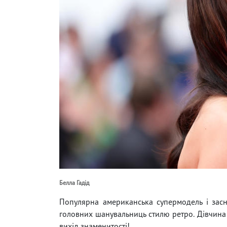
Белла Гадід
Популярна американська супермодель і засн
головних шанувальниць стилю ретро. Дівчина 
вихід знаменитості!