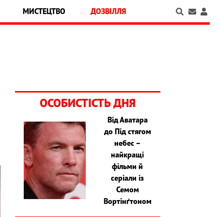
МИСТЕЦТВО
ДОЗВІЛЛЯ
ОСОБИСТІСТЬ ДНЯ
Від Аватара
до Під стягом
небес –
найкращі
фільми й
серіали із
Семом
Вортінґтоном