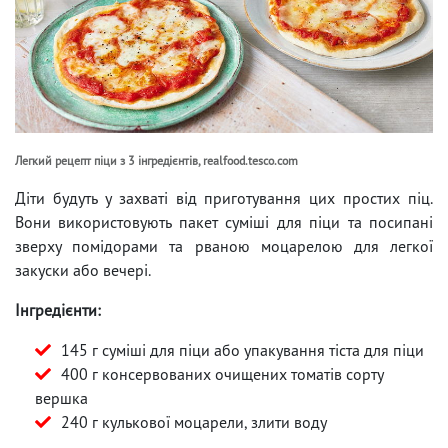
Легкий рецепт піци з 3 інгредієнтів, realfood.tesco.com
Діти будуть у захваті від приготування цих простих піц.
Вони використовують пакет суміші для піци та посипані
зверху помідорами та рваною моцарелою для легкої
закуски або вечері.
Інгредієнти:
145 г суміші для піци або упакування тіста для піци
400 г консервованих очищених томатів сорту
вершка
240 г кулькової моцарели, злити воду