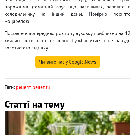
порожніми (томатний соус, що залишився, залиште в
холодильнику на інший день). Помірно посипте
моцарелою.
Поставте в попередньо розігріту духовку приблизно на 12
хвилин, поки тісто не почне бульбашитися і не набуде
золотистого відтінку.
Читайте нас у Google.News
Теги:
рецепт
,
рецепти
Статті на тему