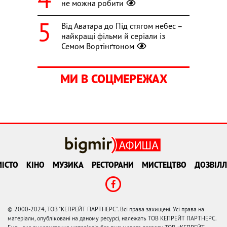
не можна робити
Від Аватара до Під стягом небес –
найкращі фільми й серіали із
Семом Вортінґтоном
МИ В СОЦМЕРЕЖАХ
ІСТО
КІНО
МУЗИКА
РЕСТОРАНИ
МИСТЕЦТВО
ДОЗВІЛЛ
© 2000-2024, ТОВ "КЕПРЕЙТ ПАРТНЕРС". Всі права захищені. Усі права на
матеріали, опубліковані на даному ресурсі, належать ТОВ КЕПРЕЙТ ПАРТНЕРС.