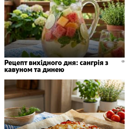
Рецепт вихідного дня: сангрія з
кавуном та динею