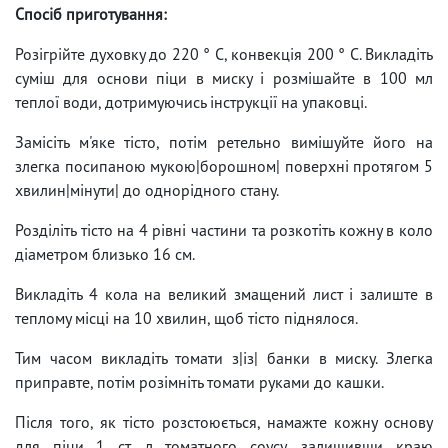
Спосіб приготування:
Розігрійте духовку до 220 ° C, конвекція 200 ° C. Викладіть
суміш для основи піци в миску і розмішайте в 100 мл
теплої води, дотримуючись інструкції на упаковці.
Замісіть м'яке тісто, потім ретельно вимішуйте його на
злегка посипаною мукою|борошном| поверхні протягом 5
хвилин|мінути| до однорідного стану.
Розділіть тісто на 4 рівні частини та розкотіть кожну в коло
діаметром близько 16 см.
Викладіть 4 кола на великий змащений лист і залиште в
теплому місці на 10 хвилин, щоб тісто піднялося.
Тим часом викладіть томати з|із| банки в миску. Злегка
приправте, потім розімніть томати руками до кашки.
Після того, як тісто розстоюється, намажте кожну основу
для піци 1 ст. л томатного соусу, залишивши краю