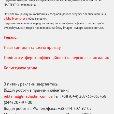
Будь-яке використання матеріалів без письмового дозволу ТОВ «КЕПРЕЙТ
ПАРТНЕРС» заборонено.
При правомірному використанні матеріалів даного ресурсу гіперпосилання на
afisha.bigmir.net є
обов'язковим.
Будь-яке копіювання, передрук та відтворення фотографічних творів та/або
аудіовізуальних творів правовласника Getty Images - суворо забороняється.
Редакція
Наші контакти та схема проїзду
Політика у сфері конфіденційності та персональних даних
Користувача угода
З питань реклами звертайтесь:
Відділ роботи з прямими клієнтами:
reklama@mediadim.com.ua
Тел: +38 (044) 207-33-05, +38
(044) 207-97-00
Відділ роботи з РА: Тел./факс: +38 044 207-97-07