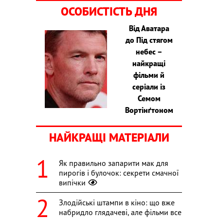
ОСОБИСТІСТЬ ДНЯ
Від Аватара
до Під стягом
небес –
найкращі
фільми й
серіали із
Семом
Вортінґтоном
НАЙКРАЩІ МАТЕРІАЛИ
Як правильно запарити мак для
пирогів і булочок: секрети смачної
випічки
Злодійські штампи в кіно: що вже
набридло глядачеві, але фільми все