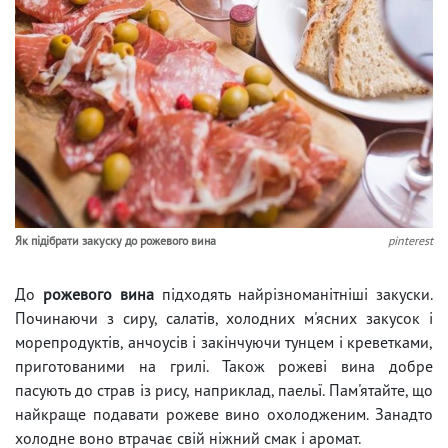
Як підібрати закуску до рожевого вина
pinterest
До
рожевого вина
підходять найрізноманітніші закуски.
Починаючи з сиру, салатів, холодних м'ясних закусок і
морепродуктів, анчоусів і закінчуючи тунцем і креветками,
приготованими на грилі. Також рожеві вина добре
пасують до страв із рису, наприклад, паельї. Пам'ятайте, що
найкраще подавати рожеве вино охолодженим. Занадто
холодне воно втрачає свій ніжний смак і аромат.