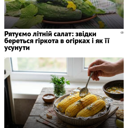
Рятуємо літній салат: звідки
береться гіркота в огірках і як її
усунути