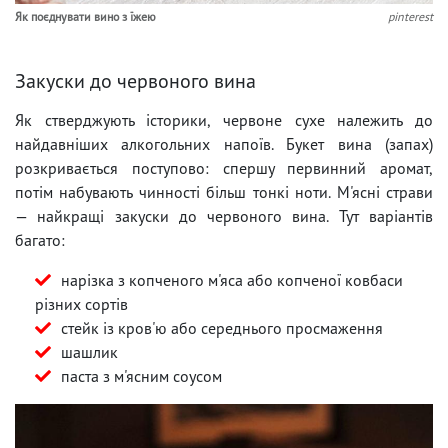
Як поєднувати вино з їжею
pinterest
Закуски до червоного вина
Як стверджують історики, червоне сухе належить до
найдавніших алкогольних напоїв. Букет вина (запах)
розкривається поступово: спершу первинний аромат,
потім набувають чинності більш тонкі ноти. М'ясні страви
— найкращі закуски до червоного вина. Тут варіантів
багато:
нарізка з копченого м'яса або копченої ковбаси
різних сортів
стейк із кров'ю або середнього просмаження
шашлик
паста з м'ясним соусом