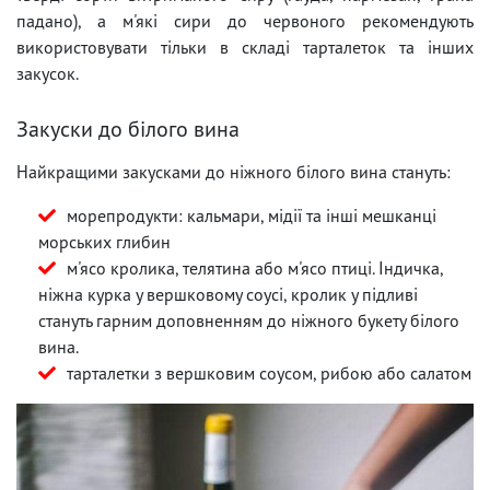
падано), а м'які сири до червоного рекомендують
використовувати тільки в складі тарталеток та інших
закусок.
Закуски до білого вина
Найкращими закусками до ніжного білого вина стануть:
морепродукти: кальмари, мідії та інші мешканці
морських глибин
м'ясо кролика, телятина або м'ясо птиці. Індичка,
ніжна курка у вершковому соусі, кролик у підливі
стануть гарним доповненням до ніжного букету білого
вина.
тарталетки з вершковим соусом, рибою або салатом