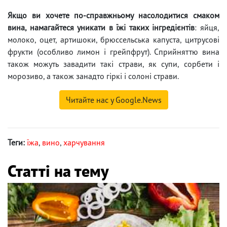
Якщо ви хочете по-справжньому насолодитися смаком
вина, намагайтеся уникати в їжі таких інгредієнтів
: яйця,
молоко, оцет, артишоки, брюссельська капуста, цитрусові
фрукти (особливо лимон і грейпфрут). Сприйняттю вина
також можуть завадити такі страви, як супи, сорбети і
морозиво, а також занадто гіркі і солоні страви.
Читайте нас у Google.News
Теги:
їжа
,
вино
,
харчування
Статті на тему