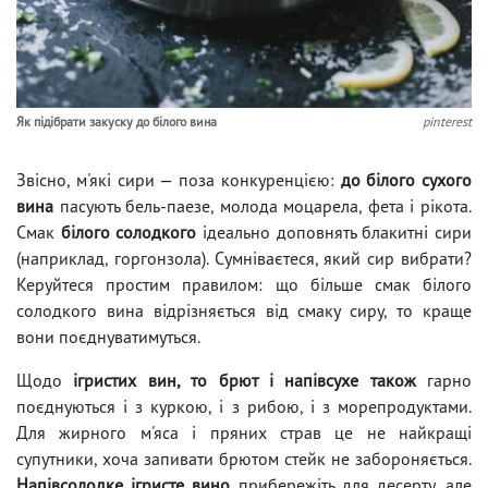
Як підібрати закуску до білого вина
pinterest
Звісно, м'які сири — поза конкуренцією:
до білого сухого
вина
пасують бель-паезе, молода моцарела, фета і рікота.
Смак
білого солодкого
ідеально доповнять блакитні сири
(наприклад, горгонзола). Сумніваєтеся, який сир вибрати?
Керуйтеся простим правилом: що більше смак білого
солодкого вина відрізняється від смаку сиру, то краще
вони поєднуватимуться.
Щодо
ігристих вин, то брют і напівсухе також
гарно
поєднуються і з куркою, і з рибою, і з морепродуктами.
Для жирного м'яса і пряних страв це не найкращі
супутники, хоча запивати брютом стейк не забороняється.
Напівсолодке ігристе вино
прибережіть для десерту, але