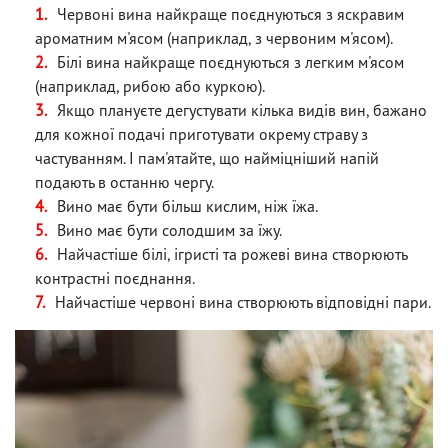
Червоні вина найкраще поєднуються з яскравим
ароматним м'ясом (наприклад, з червоним м'ясом).
Білі вина найкраще поєднуються з легким м'ясом
(наприклад, рибою або куркою).
Якщо плануєте дегустувати кілька видів вин, бажано
для кожної подачі приготувати окрему страву з
частуванням. І пам'ятайте, що найміцніший напій
подають в останню чергу.
Вино має бути більш кислим, ніж їжа.
Вино має бути солодшим за їжу.
Найчастіше білі, ігристі та рожеві вина створюють
контрастні поєднання.
Найчастіше червоні вина створюють відповідні пари.