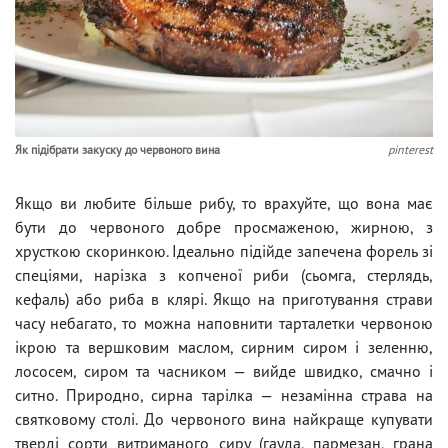
Як підібрати закуску до червоного вина
pinterest
Якщо ви любите більше рибу, то врахуйте, що вона має
бути до червоного добре просмаженою, жирною, з
хрусткою скоринкою. Ідеально підійде запечена форель зі
спеціями, нарізка з копченої риби (сьомга, стерлядь,
кефаль) або риба в клярі. Якщо на приготування страви
часу небагато, то можна наповнити тарталетки червоною
ікрою та вершковим маслом, сирним сиром і зеленню,
лососем, сиром та часником — вийде швидко, смачно і
ситно. Природно, сирна тарілка — незамінна страва на
святковому столі. До червоного вина найкраще купувати
тверді сорти витриманого сиру (гауда, пармезан, грана