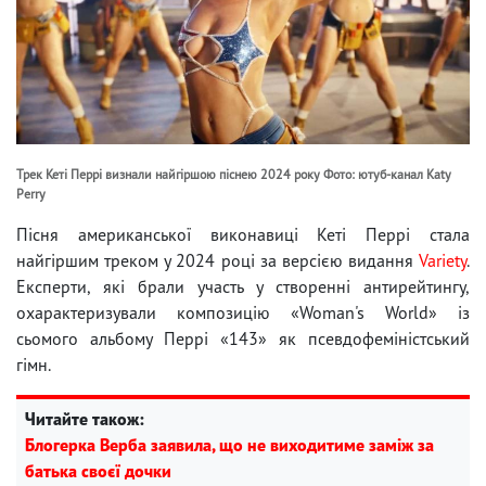
Трек Кеті Перрі визнали найгіршою піснею 2024 року Фото: ютуб-канал Katy
Perry
Пісня американської виконавиці Кеті Перрі стала
найгіршим треком у 2024 році за версією видання
Variety
.
Експерти, які брали участь у створенні антирейтингу,
охарактеризували композицію «Woman's World» із
сьомого альбому Перрі «143» як псевдофеміністський
гімн.
Читайте також:
Блогерка Верба заявила, що не виходитиме заміж за
батька своєї дочки