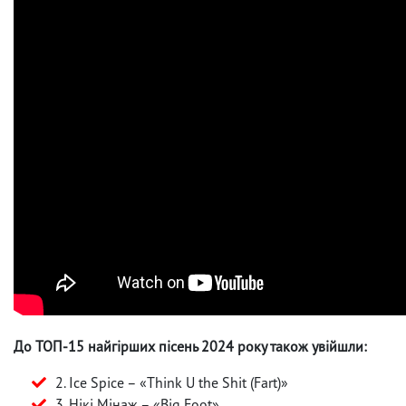
До ТОП-15 найгірших пісень 2024 року також увійшли:
2. Ice Spice – «Think U the Shit (Fart)»
3. Нікі Мінаж – «Big Foot»