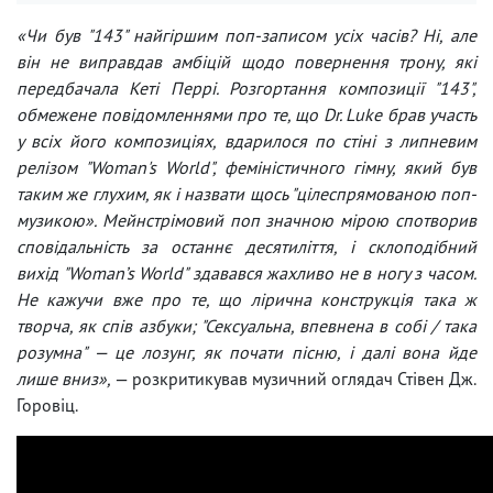
«Чи був "143" найгіршим поп-записом усіх часів? Ні, але
він не виправдав амбіцій щодо повернення трону, які
передбачала Кеті Перрі. Розгортання композиції "143",
обмежене повідомленнями про те, що Dr. Luke брав участь
у всіх його композиціях, вдарилося по стіні з липневим
релізом "Woman's World", феміністичного гімну, який був
таким же глухим, як і назвати щось "цілеспрямованою поп-
музикою». Мейнстрімовий поп значною мірою спотворив
сповідальність за останнє десятиліття, і склоподібний
вихід "Woman’s World" здавався жахливо не в ногу з часом.
Не кажучи вже про те, що лірична конструкція така ж
творча, як спів азбуки; "Сексуальна, впевнена в собі / така
розумна" — це лозунг, як почати пісню, і далі вона йде
лише вниз»,
— розкритикував музичний оглядач Стівен Дж.
Горовіц.