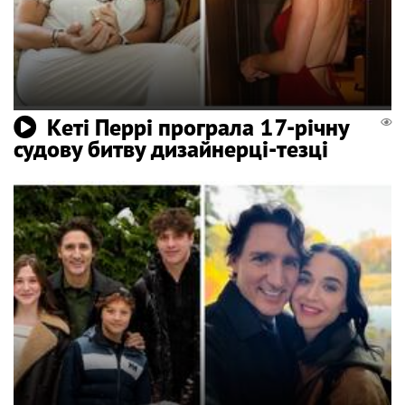
Кеті Перрі програла 17-річну
судову битву дизайнерці-тезці