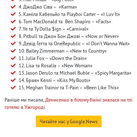
4. ДжоДжо Сіва – «Karma»
5. Каміла Кабельйо та Playboi Carter – «I Luv It»
6. Tom MacDonald та Ben Shapiro – «Facts»
7. Ye та Ty Dolla $ign – «Carnival»
8. Pitbull та Джон Бон Джові – «Now or Never»
9. Девід Гетта та OneRepublic – «I Don’t Wanna Wait»
10. Bailey Zimmerman – «New to Country»
11. Julia Fox – «Down the Drain»
12. Lisa та Rosalía – «New Woman»
13. Jason Derulo та Michael Buble – «Spicy Margarita»
14. Браян Келлі – «Kiss My Boots»
15. Meghan Trainor та T-Pain – «Been Like This»
Раніше ми писали,
Денисенко в білому бікіні знялася на тлі
готелю в Ужгороді.
Читайте нас у Google.News