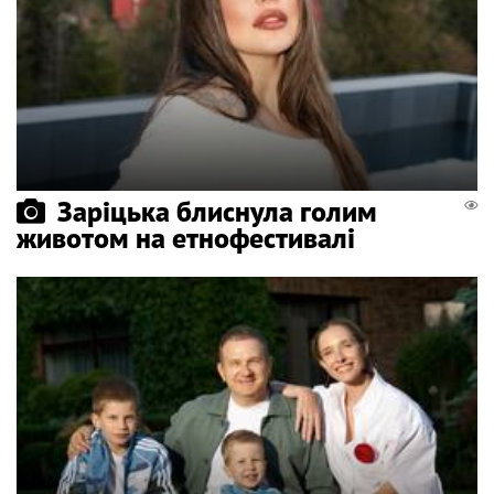
Заріцька блиснула голим
животом на етнофестивалі