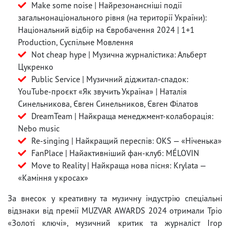
Make some noise | Найрезонансніші події
загальнонаціонального рівня (на території України):
Національний відбір на Євробачення 2024 | 1+1
Production, Суспільне Мовлення
Not cheap hype | Музична журналістика: Альберт
Цукренко
Public Service | Музичний діджитал-спадок:
YouTube-проєкт «Як звучить Україна» | Наталія
Синельникова, Євген Синельников, Євген Філатов
DreamTeam | Найкраща менеджмент-колаборація:
Nebo music
Re-singing | Найкращий переспів: OKS — «Ніченька»
FanPlace | Найактивніший фан-клуб: MÉLOVIN
Move to Reality | Найкраща нова пісня: Krylata —
«Каміння у кросах»
За внесок у креативну та музичну індустрію спеціальні
відзнаки від премії MUZVAR AWARDS 2024 отримали Тріо
«Золоті ключі», музичний критик та журналіст Ігор