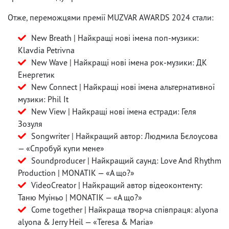
Отже, переможцями премії MUZVAR AWARDS 2024 стали:
New Breath | Найкращі нові імена поп-музики:
Klavdia Petrivna
New Wave | Найкращі нові імена рок-музики: ДК
Енергетик
New Connect | Найкращі нові імена альтернативної
музики: Phil It
New View | Найкращі нові імена естради: Геля
Зозуля
Songwriter | Найкращий автор: Людмила Бєлоусова
— «Спробуй купи мене»
Soundproducer | Найкращий саунд: Love And Rhythm
Production | MONATIK — «А що?»
VideoCreator | Найкращий автор відеоконтенту:
Таню Муіньо | MONATIK — «А що?»
Come together | Найкраща творча співпраця: alyona
alyona & Jerry Heil — «Teresa & Maria»