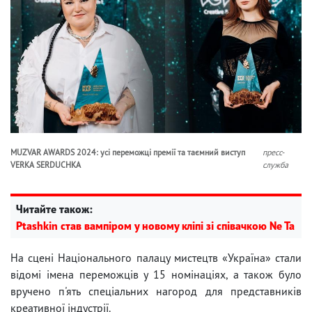
MUZVAR AWARDS 2024: усі переможці премії та таємний виступ
пресс-
VERKA SERDUCHKA
служба
Читайте також:
Ptashkin став вампіром у новому кліпі зі співачкою Ne Ta
На сцені Національного палацу мистецтв «Україна» стали
відомі імена переможців у 15 номінаціях, а також було
вручено п'ять спеціальних нагород для представників
креативної індустрії.