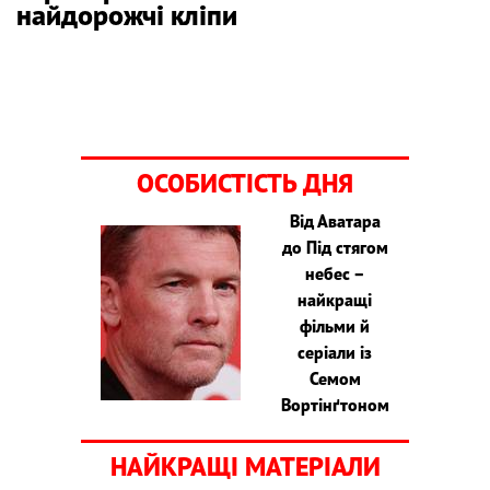
найдорожчі кліпи
ОСОБИСТІСТЬ ДНЯ
Від Аватара
до Під стягом
небес –
найкращі
фільми й
серіали із
Семом
Вортінґтоном
НАЙКРАЩІ МАТЕРІАЛИ