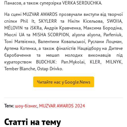
Панасов, а також суперзірка VERKA SERDUCHKA.
На сцені MUZVAR AWARDS прозвучали виступи від творчої
спілки Phil It, SKYLERR та Нікіти Кісельова, SWOIIA,
MÉLOVIN та iSKRa, Андрія Кравченка, Максима Бородіна,
Мюслі UA та MISHA SCORPION, alyona alyona, Parfeniuk,
Тоні Матвієнко, Валентини Ковальської, Руслани Лоцман,
Артема Котенка, а також фіналістів Нацвідбору на Дитяче
Євробачення та мешап молодих виконавців під
кураторством BUDCHUK: Pan.Mykolai, KLER, MILNYK,
Tember Blanche, Ostap Drivko.
Читайте нас у Google.News
Теги:
шоу-бізнес
,
MUZVAR AWARDS 2024
Статті на тему