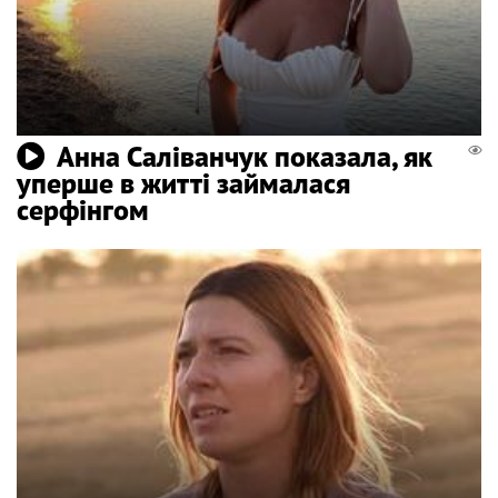
Анна Саліванчук показала, як
уперше в житті займалася
серфінгом