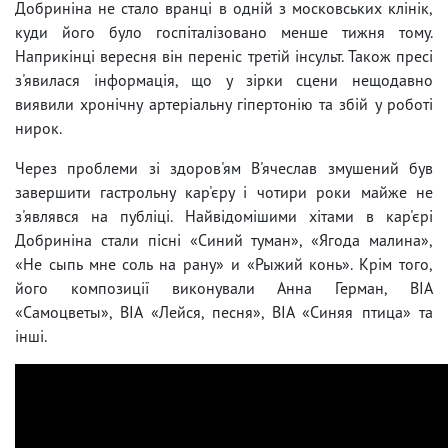
Добриніна не стало вранці в одній з московських клінік,
куди його було госпіталізовано менше тижня тому.
Наприкінці вересня він переніс третій інсульт. Також пресі
з'явилася інформація, що у зірки сцени нещодавно
виявили хронічну артеріальну гіпертонію та збій у роботі
нирок.
Через проблеми зі здоров'ям В'ячеслав змушений був
завершити гастрольну кар'єру і чотири роки майже не
з'являвся на публіці. Найвідомішими хітами в кар'єрі
Добриніна стали пісні «Синий туман», «Ягода малина»,
«Не сыпь мне соль на рану» и «Рыжий конь». Крім того,
його композиції виконували Анна Герман, ВІА
«Самоцветы», ВІА «Лейся, песня», ВІА «Синяя птица» та
інші.