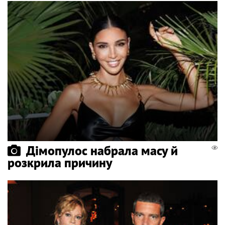
Дімопулос набрала масу й
розкрила причину