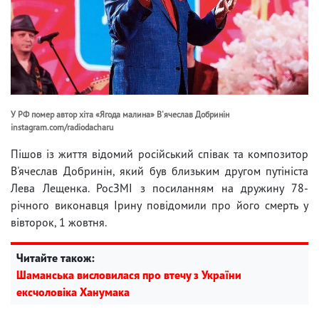
У РФ помер автор хіта «Ягода малина» В'ячеслав Добринін
instagram.com/radiodacharu
Пішов із життя відомий російський співак та композитор
В'ячеслав Добринін, який був близьким другом путініста
Лева Лещенка. РосЗМІ з посиланням на дружину 78-
річного виконавця Ірину повідомили про його смерть у
вівторок, 1 жовтня.
Читайте також:
Шаманська висловилася про втечу з України
ексчоловіка Ханумака