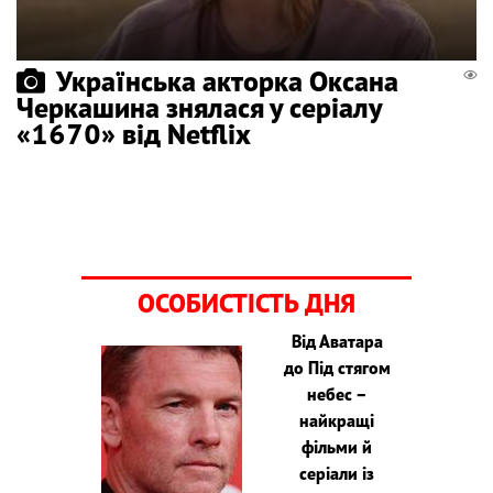
Українська акторка Оксана
Черкашина знялася у серіалу
«1670» від Netflix
ОСОБИСТІСТЬ ДНЯ
Від Аватара
до Під стягом
небес –
найкращі
фільми й
серіали із