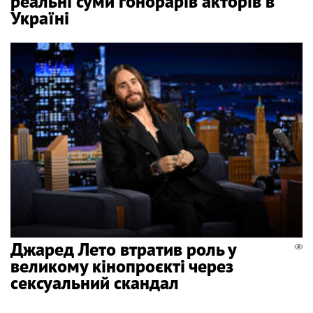
реальні суми гонорарів акторів в
Україні
Джаред Лето втратив роль у
великому кінопроєкті через
сексуальний скандал