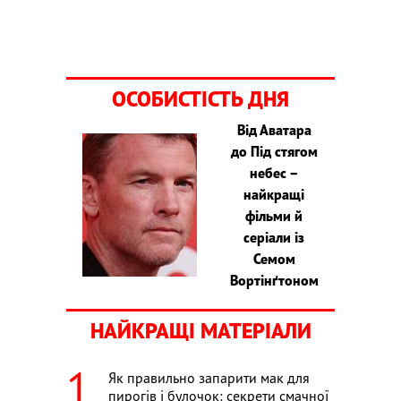
ОСОБИСТІСТЬ ДНЯ
Від Аватара
до Під стягом
небес –
найкращі
фільми й
серіали із
Семом
Вортінґтоном
НАЙКРАЩІ МАТЕРІАЛИ
Як правильно запарити мак для
пирогів і булочок: секрети смачної