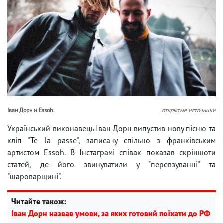
Іван Дорн и Essoh.
открытые источники
Український виконавець Іван Дорн випустив нову пісню та
кліп "Te la passe", записану спільно з франківським
артистом Essoh. В Інстаграмі співак показав скріншоти
статей, де його звинуватили у "перевзуванні" та
"шароварщині".
Читайте також:
Іван Дорн назвав умови, за яких готовий поїхати до РФ