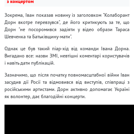
з концертом
Зокрема, Іван показав новину із заголовком "Колаборант
Дорн вкотре перевзувся", де його критикують за те, що
Дорн "не посоромився задіяти у відео образи Тараса
Шевченка та Батьківщину-мати".
Однак це був такий піар-хід від команди Івана Дорна.
Вигадано все: назви ЗМІ, невтішні коментарі користувачів
і навіть дати публікацій.
Зазначимо, що після початку повномасштабної війни Іван
засудив дії Росії та відмовився від виступів, співпраці з
російськими артистами. Дорн активно допомагає Україні
як волонтер, дає благодійні концерти.