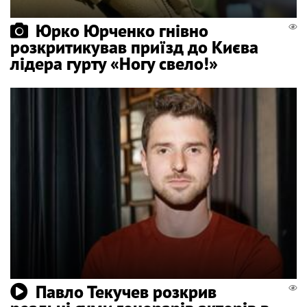
Юрко Юрченко гнівно
розкритикував приїзд до Києва
лідера гурту «Ногу свело!»
Павло Текучев розкрив