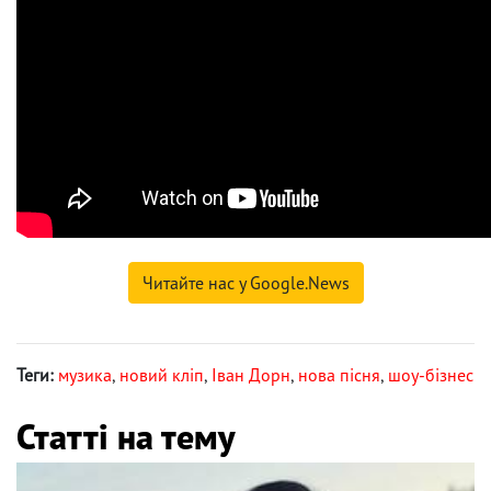
Читайте нас у Google.News
Теги:
музика
,
новий кліп
,
Іван Дорн
,
нова пісня
,
шоу-бізнес
Статті на тему