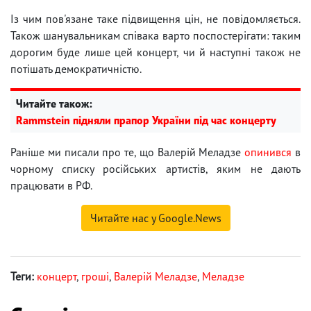
Із чим пов'язане таке підвищення цін, не повідомляється.
Також шанувальникам співака варто поспостерігати: таким
дорогим буде лише цей концерт, чи й наступні також не
потішать демократичністю.
Читайте також:
Rammstein підняли прапор України під час концерту
Раніше ми писали про те, що Валерій Меладзе
опинився
в
чорному списку російських артистів, яким не дають
працювати в РФ.
Читайте нас у Google.News
Теги:
концерт
,
гроші
,
Валерій Меладзе
,
Меладзе