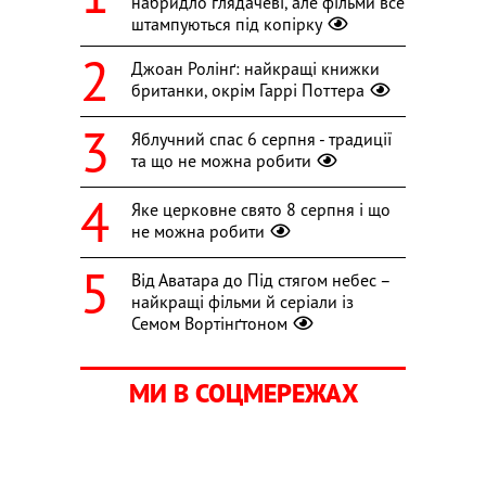
набридло глядачеві, але фільми все
штампуються під копірку
Джоан Ролінґ: найкращі книжки
британки, окрім Гаррі Поттера
Яблучний спас 6 серпня - традиції
та що не можна робити
Яке церковне свято 8 серпня і що
не можна робити
Від Аватара до Під стягом небес –
найкращі фільми й серіали із
Семом Вортінґтоном
МИ В СОЦМЕРЕЖАХ