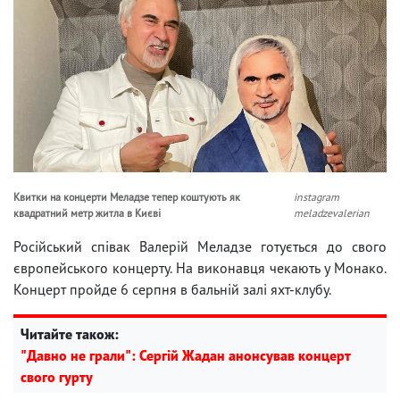
Квитки на концерти Меладзе тепер коштують як
instagram
квадратний метр житла в Києві
meladzevalerian
Російський співак Валерій Меладзе готується до свого
європейського концерту. На виконавця чекають у Монако.
Концерт пройде 6 серпня в бальній залі яхт-клубу.
Читайте також:
"Давно не грали": Сергій Жадан анонсував концерт
свого гурту