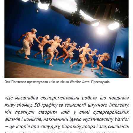
Оля Полякова презентувала кліп на пісню Warrior Фото: Пресслужба
«Це масштабна експериментальна робота, що поєднала
живу зйомку, 3D-графіку та технології штучного інтелекту.
Ми прагнули створити кліп у стилі супергеройських
фільмів і коміксів, натхненний ідеєю мультивсесвіту. Warrior
— це історія про силу духу, боротьбу добра і зла, сміливість