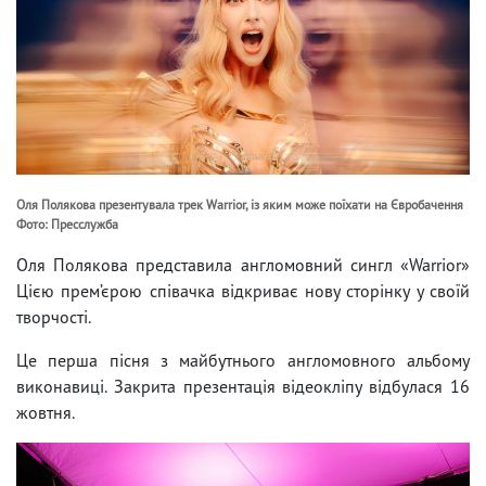
Оля Полякова презентувала трек Warrior, із яким може поїхати на Євробачення
Фото: Пресслужба
Оля Полякова представила англомовний сингл «Warrior»
Цією прем’єрою співачка відкриває нову сторінку у своїй
творчості.
Це перша пісня з майбутнього англомовного альбому
виконавиці. Закрита презентація відеокліпу відбулася 16
жовтня.