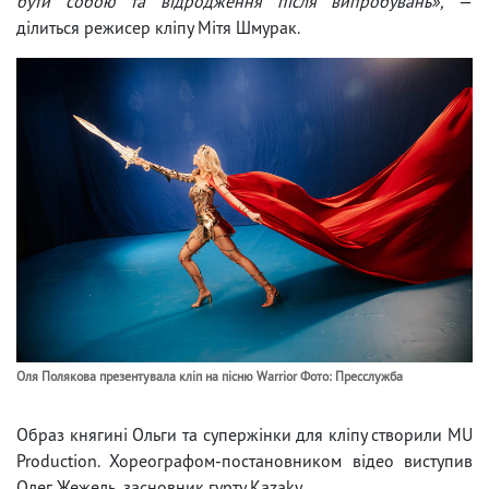
бути собою та відродження після випробувань»,
—
ділиться режисер кліпу Мітя Шмурак.
Оля Полякова презентувала кліп на пісню Warrior Фото: Пресслужба
Образ княгині Ольги та супержінки для кліпу створили MU
Production. Хореографом-постановником відео виступив
Олег Жежель, засновник гурту Kazaky.