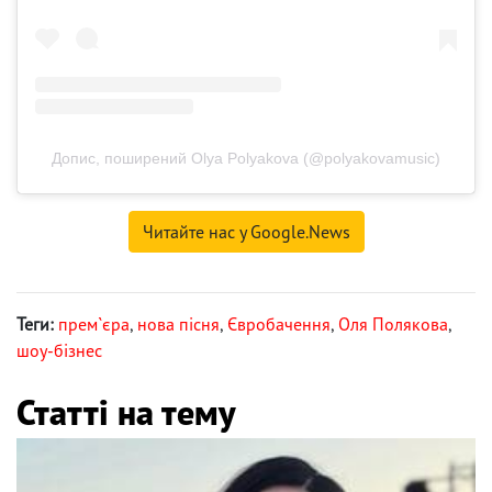
Допис, поширений Olya Polyakova (@polyakovamusic)
Читайте нас у Google.News
Теги:
прем`єра
,
нова пісня
,
Євробачення
,
Оля Полякова
,
шоу-бізнес
Статті на тему