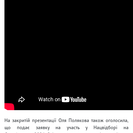
На закритій презентації Оля Полякова також оголосила,
що подає заявку на участь у Нацвідборі на