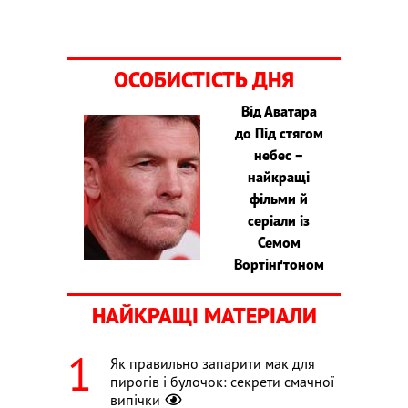
ОСОБИСТІСТЬ ДНЯ
Від Аватара
до Під стягом
небес –
найкращі
фільми й
серіали із
Семом
Вортінґтоном
НАЙКРАЩІ МАТЕРІАЛИ
Як правильно запарити мак для
пирогів і булочок: секрети смачної
випічки