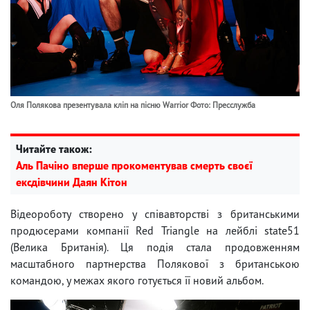
Оля Полякова презентувала кліп на пісню Warrior Фото: Пресслужба
Читайте також:
Аль Пачіно вперше прокоментував смерть своєї
ексдівчини Даян Кітон
Відеороботу створено у співавторстві з британськими
продюсерами компанії Red Triangle на лейблі state51
(Велика Британія). Ця подія стала продовженням
масштабного партнерства Полякової з британською
командою, у межах якого готується її новий альбом.