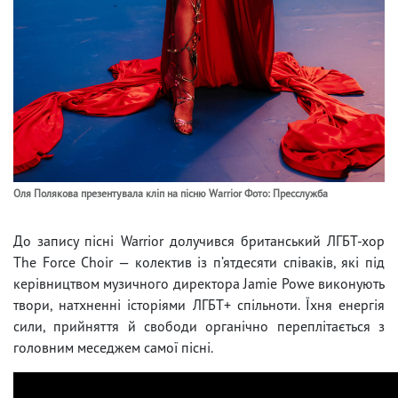
Оля Полякова презентувала кліп на пісню Warrior Фото: Пресслужба
До запису пісні Warrior долучився британський ЛГБТ-хор
The Force Choir — колектив із п’ятдесяти співаків, які під
керівництвом музичного директора Jamie Powe виконують
твори, натхненні історіями ЛГБТ+ спільноти. Їхня енергія
сили, прийняття й свободи органічно переплітається з
головним меседжем самої пісні.