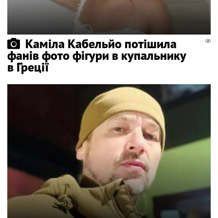
Каміла Кабельйо потішила
фанів фото фігури в купальнику
в Греції