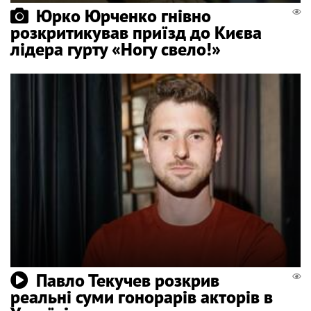
Юрко Юрченко гнівно
розкритикував приїзд до Києва
лідера гурту «Ногу свело!»
Павло Текучев розкрив
реальні суми гонорарів акторів в