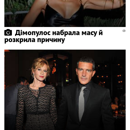
Дімопулос набрала масу й
розкрила причину