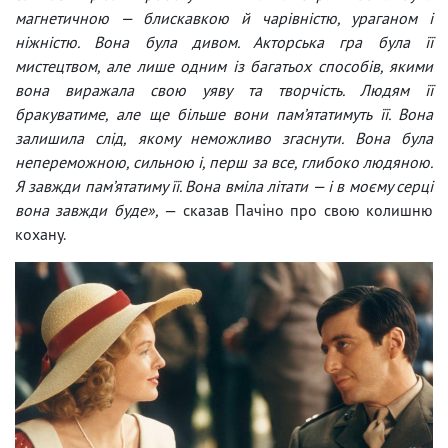
магнетичною — блискавкою й чарівністю, ураганом і
ніжністю. Вона була дивом. Акторська гра була її
мистецтвом, але лише одним із багатьох способів, якими
вона виражала свою уяву та творчість. Людям її
бракуватиме, але ще більше вони пам’ятатимуть її. Вона
залишила слід, якому неможливо згаснути. Вона була
непереможною, сильною і, перш за все, глибоко людяною.
Я завжди пам’ятатиму її. Вона вміла літати — і в моєму серці
вона завжди буде»,
— сказав Пачіно про свою колишню
кохану.