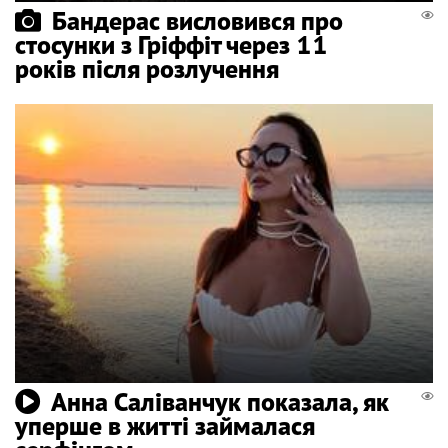
Бандерас висловився про
стосунки з Гріффіт через 11
років після розлучення
Анна Саліванчук показала, як
уперше в житті займалася