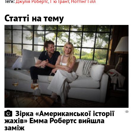
Теги:
Джулія Робертс
,
Г`ю Грант
,
Ноттінг Гілл
Статті на тему
Зірка «Американської історії
жахів» Емма Робертс вийшла
заміж