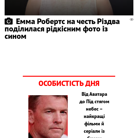
Емма Робертс на честь Різдва
поділилася рідкісним фото із
сином
ОСОБИСТІСТЬ ДНЯ
Від Аватара
до Під стягом
небес –
найкращі
фільми й
серіали із