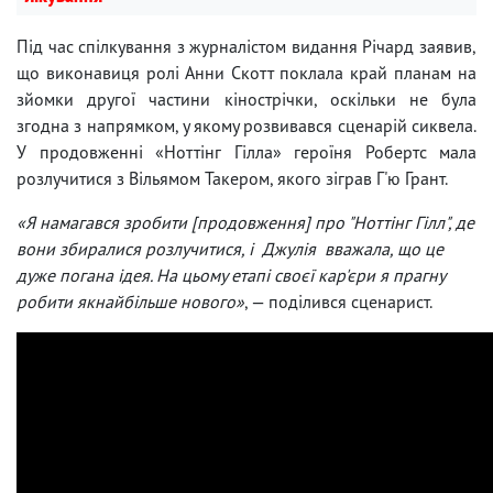
Під час спілкування з журналістом видання Річард заявив,
що виконавиця ролі Анни Скотт поклала край планам на
зйомки другої частини кінострічки, оскільки не була
згодна з напрямком, у якому розвивався сценарій сиквела.
У продовженні «Ноттінг Гілла» героїня Робертс мала
розлучитися з Вільямом Такером, якого зіграв Г'ю Грант.
«Я намагався зробити [продовження] про "Ноттінг Гілл", де
вони збиралися розлучитися, і Джулія вважала, що це
дуже погана ідея. На цьому етапі своєї кар'єри я прагну
робити якнайбільше нового»
, — поділився сценарист.