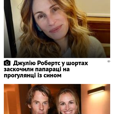
Джулію Робертс у шортах
заскочили папараці на
прогулянці із сином