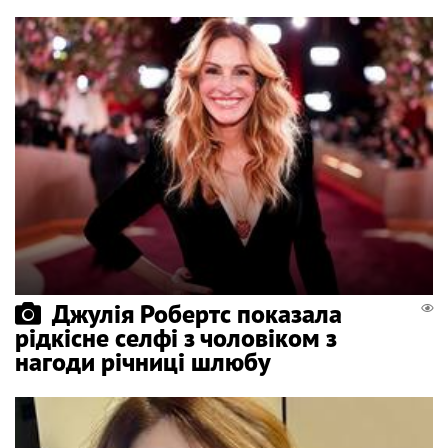
Джулія Робертс показала
рідкісне селфі з чоловіком з
нагоди річниці шлюбу