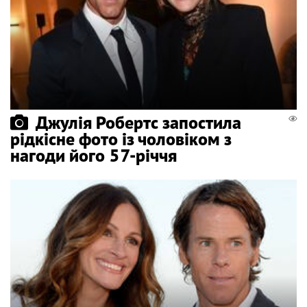
Джулія Робертс запостила
рідкісне фото із чоловіком з
нагоди його 57-річчя