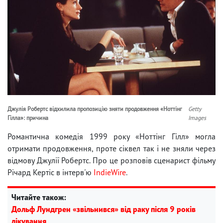
Джулія Робертс відхилила пропозицію зняти продовження «Ноттінг
Getty
Гілла»: причина
Images
Романтична комедія 1999 року «Ноттінг Гілл» могла
отримати продовження, проте сіквел так і не зняли через
відмову Джулії Робертс. Про це розповів сценарист фільму
Річард Кертіс в інтерв'ю
IndieWire
.
Читайте також:
Дольф Лундгрен «звільнився» від раку після 9 років
лікування