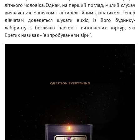
літнього чоловіка. Однак, на перший погляд, милий слухач
виявляється маніяком і антирелігійним фанатиком. Тепер
дівчатам доведеться шукати вихід із його будинку-
лабіринту з безліччю пасток і витончених тортур, які
Єретик називає - "випробуванням віри".