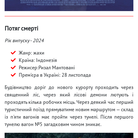
Потяг смерті
Рік випуску - 2024
Жанр: жахи
Країна: Індонезія
Режисер:Ризал Мантовані
Прем'єра в Україні: 28 листопада
Будівництво доріг до нового курорту проходить через
священний ліс, через який лісові демони лютують і
проходять кілька робочих місць. Через деякий час перший
туристичний поїзд прямуватиме новим маршрутом — склад
із п'яти вагонів має пройти через тунелі. Після першого
тунелю вагон №5 загадковим чином зникає.