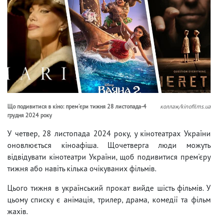
Що подивитися в кіно: прем'єри тижня 28 листопада-4
коллаж/kinofilms.ua
грудня 2024 року
У четвер, 28 листопада 2024 року, у кінотеатрах України
оновлюється кіноафіша. Щочетверга люди можуть
відвідувати кінотеатри України, щоб подивитися прем'єру
тижня або навіть кілька очікуваних фільмів.
Цього тижня в український прокат вийде шість фільмів. У
цьому списку є анімація, трилер, драма, комедії та фільм
жахів.