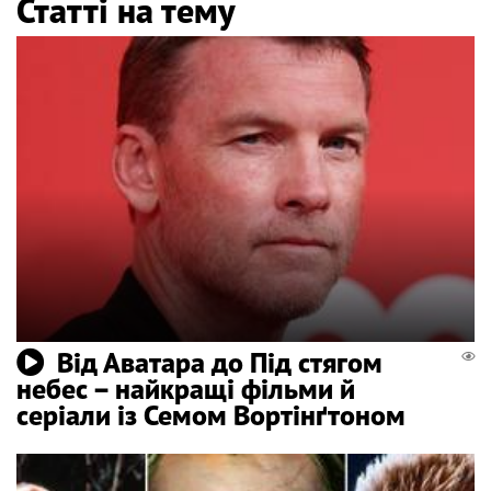
Статті на тему
Від Аватара до Під стягом
небес – найкращі фільми й
серіали із Семом Вортінґтоном