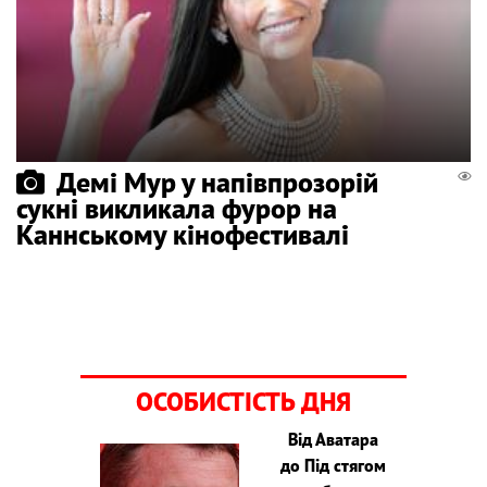
Демі Мур у напівпрозорій
сукні викликала фурор на
Каннському кінофестивалі
ОСОБИСТІСТЬ ДНЯ
Від Аватара
до Під стягом