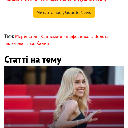
Читайте нас у Google.News
Теги:
Меріл Стріп
,
Каннський кінофестиваль
,
Золота
пальмова гілка
,
Канни
Статті на тему