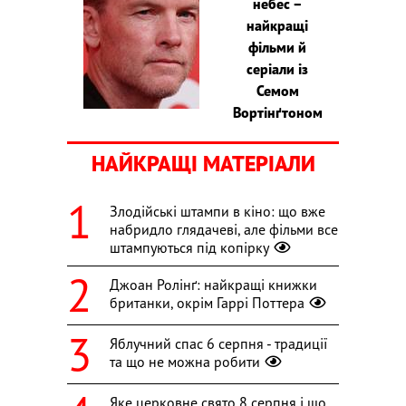
небес –
найкращі
фільми й
серіали із
Семом
Вортінґтоном
НАЙКРАЩІ МАТЕРІАЛИ
Злодійські штампи в кіно: що вже
набридло глядачеві, але фільми все
штампуються під копірку
Джоан Ролінґ: найкращі книжки
британки, окрім Гаррі Поттера
Яблучний спас 6 серпня - традиції
та що не можна робити
Яке церковне свято 8 серпня і що