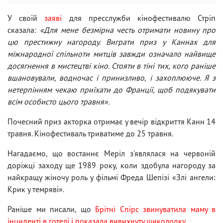
У своїй
заяві
для пресслужби кінофестивалю Стріп
сказала:
«Для мене безмірна честь отримати новину про
цю престижну нагороду. Виграти приз у Каннах для
міжнародної спільноти митців завжди означало найвище
досягнення в мистецтві кіно. Стояти в тіні тих, кого раніше
вшановували, водночас і принизливо, і захоплююче. Я з
нетерпінням чекаю приїхати до Франції, щоб подякувати
всім особисто цього травня».
Почесний приз акторка отримає у вечір відкриття Канн 14
травня. Кінофестиваль триватиме до 25 травня.
Нагадаємо, що востаннє Меріл з'являлася на червоній
доріжці заходу ще 1989 року, коли здобула нагороду за
найкращу жіночу роль у фільмі Фреда Шепізі «Злі ангели:
Крик у темряві».
Раніше ми писали, що
Брітні Спірс звинуватила маму в
інциденті в готелі і показала вивихнуту щиколодку.