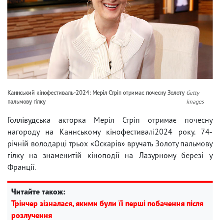
Каннський кінофестиваль-2024: Меріл Стріп отримає почесну Золоту
Getty
пальмову гілку
Images
Голлівудська акторка Меріл Стріп отримає почесну
нагороду на Каннському кінофестивалі2024 року. 74-
річній володарці трьох «Оскарів» вручать Золоту пальмову
гілку на знаменитій кіноподії на Лазурному березі у
Франції.
Читайте також:
Трінчер зізналася, якими були її перші побачення після
розлучення