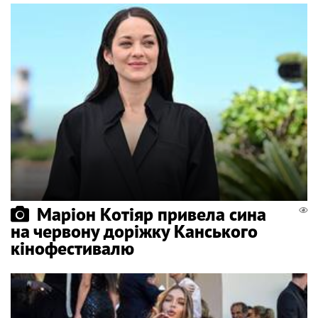
Маріон Котіяр привела сина
на червону доріжку Канського
кінофестивалю