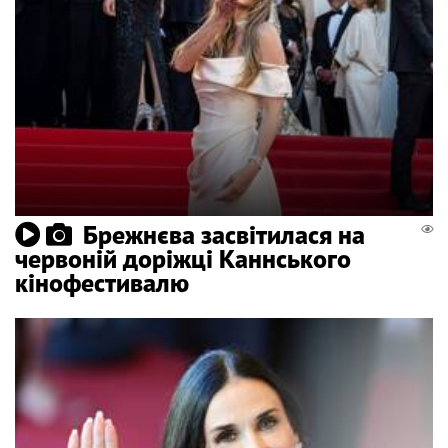
Брежнєва засвітилася на
червоній доріжці Каннського
кінофестивалю