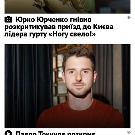
Юрко Юрченко гнівно
розкритикував приїзд до Києва
лідера гурту «Ногу свело!»
Павло Текучев розкрив