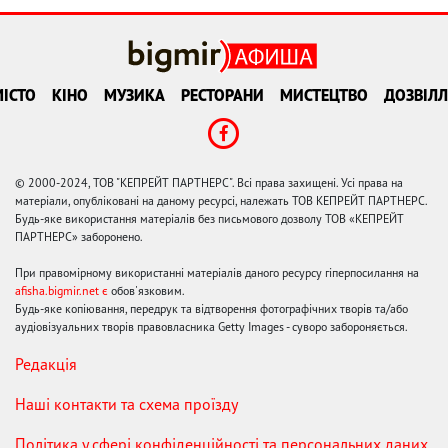
ІСТО
КІНО
МУЗИКА
РЕСТОРАНИ
МИСТЕЦТВО
ДОЗВІЛЛ
© 2000-2024, ТОВ "КЕПРЕЙТ ПАРТНЕРС". Всі права захищені. Усі права на
матеріали, опубліковані на даному ресурсі, належать ТОВ КЕПРЕЙТ ПАРТНЕРС.
Будь-яке використання матеріалів без письмового дозволу ТОВ «КЕПРЕЙТ
ПАРТНЕРС» заборонено.
При правомірному використанні матеріалів даного ресурсу гіперпосилання на
afisha.bigmir.net є
обов'язковим.
Будь-яке копіювання, передрук та відтворення фотографічних творів та/або
аудіовізуальних творів правовласника Getty Images - суворо забороняється.
Редакція
Наші контакти та схема проїзду
Політика у сфері конфіденційності та персональних даних