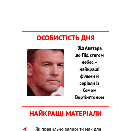
ОСОБИСТІСТЬ ДНЯ
Від Аватара
до Під стягом
небес –
найкращі
фільми й
серіали із
Семом
Вортінґтоном
НАЙКРАЩІ МАТЕРІАЛИ
Як правильно запарити мак для