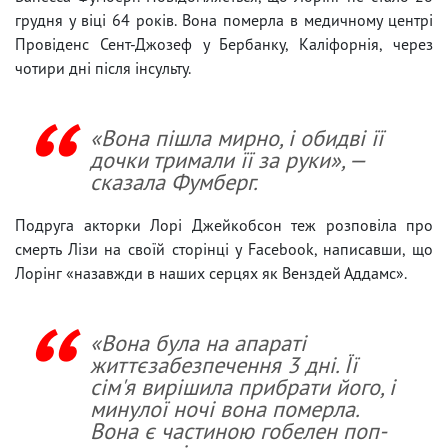
грудня у віці 64 років. Вона померла в медичному центрі
Провіденс Сент-Джозеф у Бербанку, Каліфорнія, через
чотири дні після інсульту.
«Вона пішла мирно, і обидві її
дочки тримали її за руки», —
сказала Фумберг.
Подруга акторки Лорі Джейкобсон теж розповіла про
смерть Лізи на своїй сторінці у Facebook, написавши, що
Лорінг «назавжди в наших серцях як Венздей Аддамс».
«Вона була на апараті
життєзабезпечення 3 дні. Її
сім'я вирішила прибрати його, і
минулої ночі вона померла.
Вона є частиною гобелен поп-