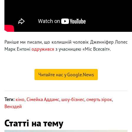
Раніше ми писали, що колишній чоловік Дженніфер Лопес
Марк Ентоні
одружився
з учасницею «Міс Всесвіт».
Читайте нас у Google.News
Теги:
кіно
,
Сімейка Аддамс
,
шоу-бізнес
,
смерть зірок
,
Венздей
Статті на тему