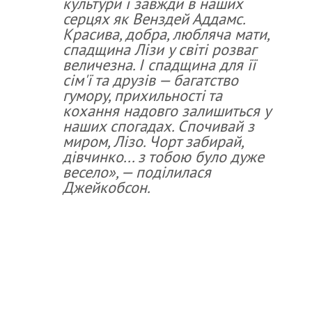
культури і завжди в наших
серцях як Венздей Аддамс.
Красива, добра, любляча мати,
спадщина Лізи у світі розваг
величезна. І спадщина для її
сім'ї та друзів — багатство
гумору, прихильності та
кохання надовго залишиться у
наших спогадах. Спочивай з
миром, Лізо. Чорт забирай,
дівчинко... з тобою було дуже
весело», — поділилася
Джейкобсон.