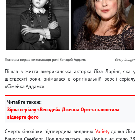
Померла перша виконавиця ролі Венздей Аддамс
Getty Images
Пішла з життя американська акторка Ліза Лорінг, яка у
шістдесяті роки, знімалася в оригінальній версії серіалу
«Сімейка Аддамс».
Читайте також:
Зірка серіалу «Венздей» Дженна Ортега запостила
відверте фото
Смерть кінозірки підтвердила виданню
Variety
дочка Лізи
Ванесса Фумберг. Повідомляється, що Лорінг не стало 28