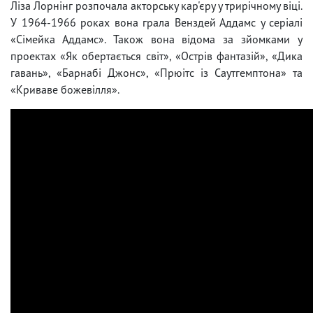
Ліза Лорнінг розпочала акторську кар'єру у трирічному віці.
У 1964-1966 роках вона грала Венздей Аддамс у серіалі
«Сімейка Аддамс». Також вона відома за зйомками у
проектах «Як обертається світ», «Острів фантазій», «Дика
гавань», «Барнабі Джонс», «Прюітс із Саутгемптона» та
«Криваве божевілля».