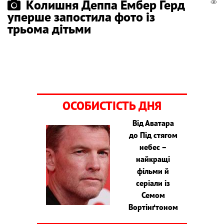
Колишня Деппа Ембер Герд
уперше запостила фото із
трьома дітьми
ОСОБИСТІСТЬ ДНЯ
Від Аватара
до Під стягом
небес –
найкращі
фільми й
серіали із
Семом
Вортінґтоном