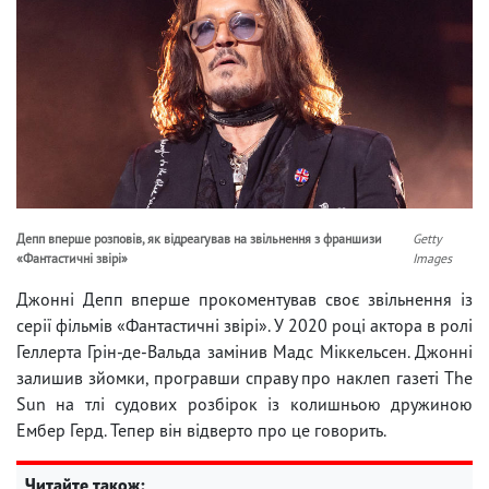
Депп вперше розповів, як відреагував на звільнення з франшизи
Getty
«Фантастичні звірі»
Images
Джонні Депп вперше прокоментував своє звільнення із
серії фільмів «Фантастичні звірі». У 2020 році актора в ролі
Геллерта Грін-де-Вальда замінив Мадс Міккельсен. Джонні
залишив зйомки, програвши справу про наклеп газеті The
Sun на тлі судових розбірок із колишньою дружиною
Ембер Герд. Тепер він відверто про це говорить.
Читайте також: