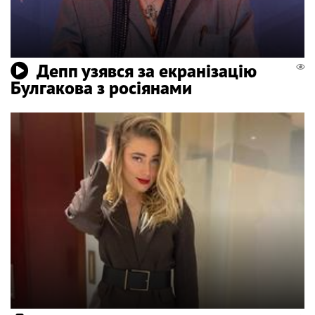
Депп узявся за екранізацію
Булгакова з росіянами