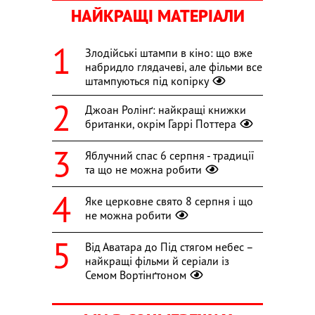
НАЙКРАЩІ МАТЕРІАЛИ
Злодійські штампи в кіно: що вже
набридло глядачеві, але фільми все
штампуються під копірку
Джоан Ролінґ: найкращі книжки
британки, окрім Гаррі Поттера
Яблучний спас 6 серпня - традиції
та що не можна робити
Яке церковне свято 8 серпня і що
не можна робити
Від Аватара до Під стягом небес –
найкращі фільми й серіали із
Семом Вортінґтоном