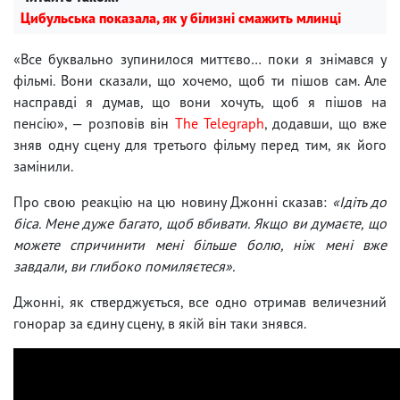
Цибульська показала, як у білизні смажить млинці
«Все буквально зупинилося миттєво… поки я знімався у
фільмі. Вони сказали, що хочемо, щоб ти пішов сам. Але
насправді я думав, що вони хочуть, щоб я пішов на
пенсію», — розповів він
The Telegraph
, додавши, що вже
зняв одну сцену для третього фільму перед тим, як його
замінили.
Про свою реакцію на цю новину Джонні сказав:
«Ідіть до
біса. Мене дуже багато, щоб вбивати. Якщо ви думаєте, що
можете спричинити мені більше болю, ніж мені вже
завдали, ви глибоко помиляєтеся».
Джонні, як стверджується, все одно отримав величезний
гонорар за єдину сцену, в якій він таки знявся.