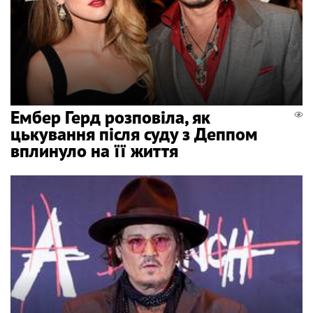
Ембер Герд розповіла, як
цькування після суду з Деппом
вплинуло на її життя