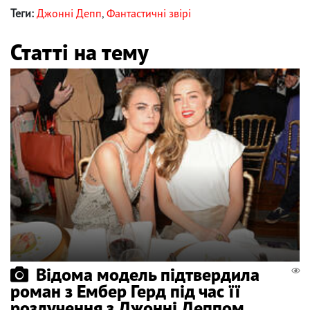
Теги:
Джонні Депп
,
Фантастичні звірі
Статті на тему
Відома модель підтвердила
роман з Ембер Герд під час її
розлучення з Джонні Деппом