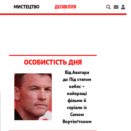
МИСТЕЦТВО
ДОЗВІЛЛЯ
ОСОБИСТІСТЬ ДНЯ
Від Аватара
до Під стягом
небес –
найкращі
фільми й
серіали із
Семом
Вортінґтоном