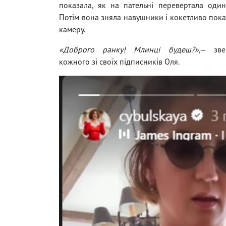
показала, як на пательні перевертала один
Потім вона зняла навушники і кокетливо пока
камеру.
«Доброго ранку! Млинці будеш?»
,— зве
кожного зі своїх підписників Оля.