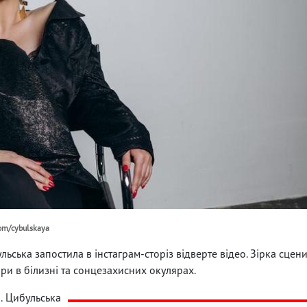
com/cybulskaya
льська запостила в інстаграм-сторіз відверте відео. Зірка сцен
ири в білизні та сонцезахисних окулярах.
. Цибульська