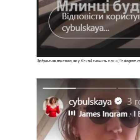
Цибульська показала, як у білизні смажить млинці instagram.