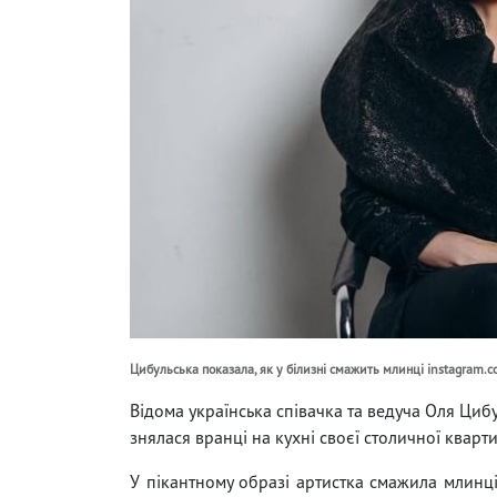
Цибульська показала, як у білизні смажить млинці instagram.
Відома українська співачка та ведуча Оля Цибу
знялася вранці на кухні своєї столичної кварт
У пікантному образі артистка смажила млинці