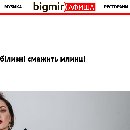
МУЗИКА
РЕСТОРАНИ
 білизні смажить млинці