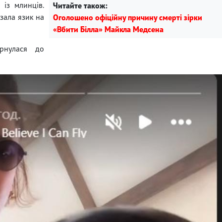
 із млинців.
Читайте також:
зала язик на
Оголошено офіційну причину смерті зірки
«Вбити Білла» Майкла Медсена
рнулася до