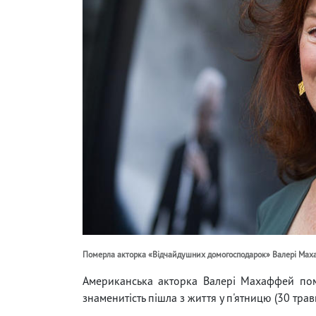
Померла акторка «Відчайдушних домогосподарок» Валері Ма
Американська акторка Валері Махаффей пом
знаменитість пішла з життя у п'ятницю (30 трав