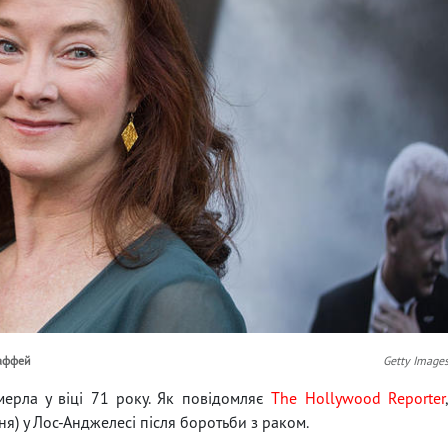
хаффей
Getty Image
ерла у віці 71 року. Як повідомляє
The Hollywood Reporter
ня) у Лос-Анджелесі після боротьби з раком.