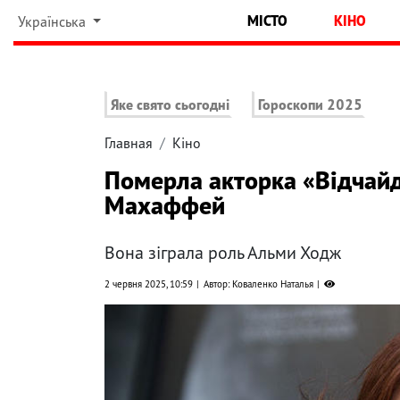
МІСТО
КІНО
Українська
Яке свято сьогодні
Гороскопи 2025
Главная
Кіно
Померла акторка «Відчай
Махаффей
Вона зіграла роль Альми Ходж
2 червня 2025, 10:59
Автор: Коваленко Наталья