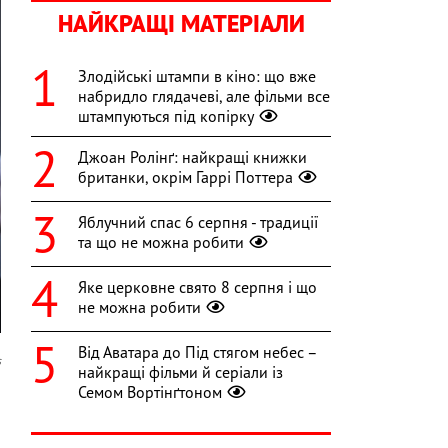
НАЙКРАЩІ МАТЕРІАЛИ
Злодійські штампи в кіно: що вже
набридло глядачеві, але фільми все
штампуються під копірку
Джоан Ролінґ: найкращі книжки
британки, окрім Гаррі Поттера
Яблучний спас 6 серпня - традиції
та що не можна робити
Яке церковне свято 8 серпня і що
не можна робити
Від Аватара до Під стягом небес –
s
найкращі фільми й серіали із
Семом Вортінґтоном
,