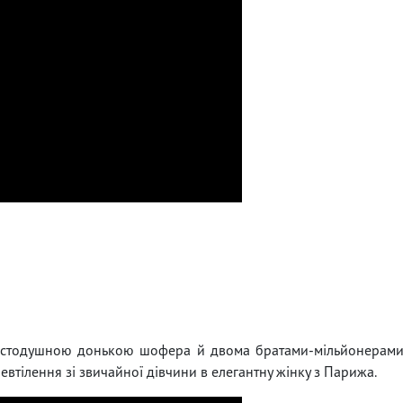
ростодушною донькою шофера й двома братами-мільйонерам
втілення зі звичайної дівчини в елегантну жінку з Парижа.