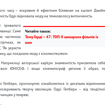
ого часу – яскравим й ефектним білявкам на кшталт Джей
ість Одрі відновила моду на темноволосу витонченість.
т тривалого
ванші. Саме
Читайте також:
ною частиною
Тому Гарді – 47: ТОП-8 шикарних фільмів із
трічках, як
ним
, "Як украсти
тику, що поєднала моду з кіномистецтвом.
 Наприкінці акторської кар’єри знаменитість присвятила себ
ї волі ЮНІСЕФ. І якщо кінематограф увічнив її образ, т
рі Гепберн, пропонуємо ознайомитися із десятьма відмінним
 розкривають творчу еволюцію Одрі Гепберн – від тендітно
чинцям у темряві.