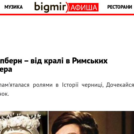
МУЗИКА
РЕСТОРАНИ
пберн – від кралі в Римських
лера
пам'яталася ролями в Історії черниці, Дочекайс
чок.