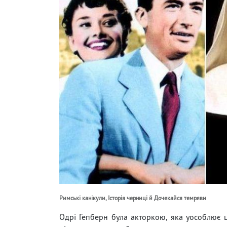
Римські канікули, Історія черниці й Дочекайся темряви
Одрі Гепберн була акторкою, яка уособлює ці