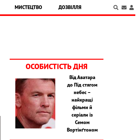
МИСТЕЦТВО
ДОЗВІЛЛЯ
ОСОБИСТІСТЬ ДНЯ
Від Аватара
до Під стягом
я
небес –
найкращі
фільми й
серіали із
Семом
Вортінґтоном