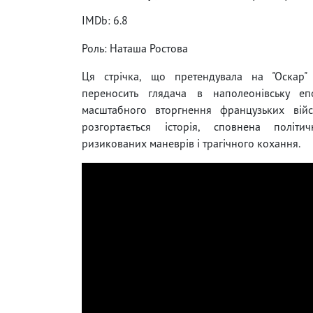
IMDb: 6.8
Роль: Наташа Ростова
Ця стрічка, що претендувала на "Оскар"
переносить глядача в наполеонівську еп
масштабного вторгнення французьких війс
розгортається історія, сповнена політич
ризикованих маневрів і трагічного кохання.