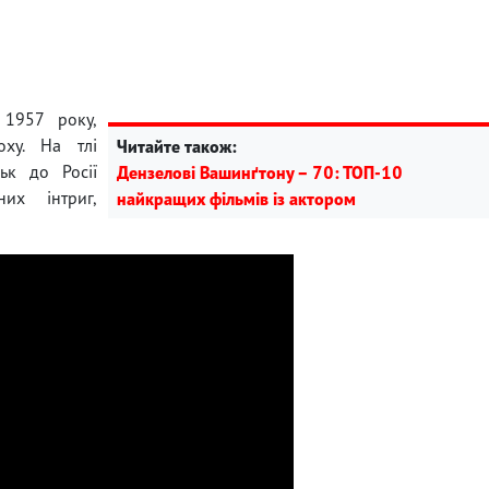
 1957 року,
оху. На тлі
Читайте також:
ьк до Росії
Дензелові Вашинґтону – 70: ТОП-10
них інтриг,
найкращих фільмів із актором