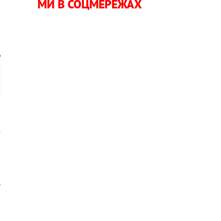
МИ В СОЦМЕРЕЖАХ
н
е
о
и
ї