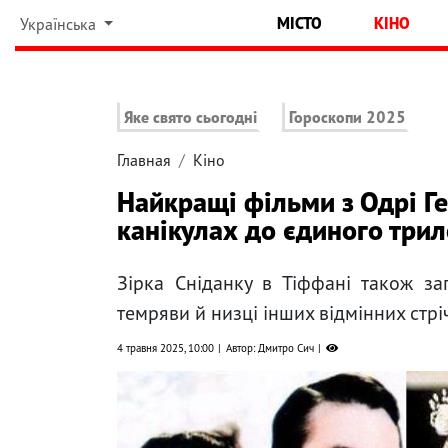
МІСТО
КІНО
Українська
Яке свято сьогодні
Гороскопи 2025
Главная
Кіно
Найкращі фільми з Одрі Ге
канікулах до єдиного три
Зірка Сніданку в Тіффані також за
темряви й низці інших відмінних стрі
4 травня 2025, 10:00
Автор: Дмитро Сич