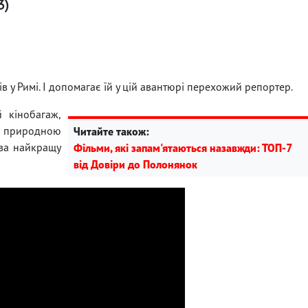
3)
в у Римі. І допомагає їй у цій авантюрі перехожий репортер.
 кінобагаж,
єю природною
Читайте також:
 за найкращу
Фільми, які запам'ятаються назавжди: ТОП-7
від Довіри до Полонянок