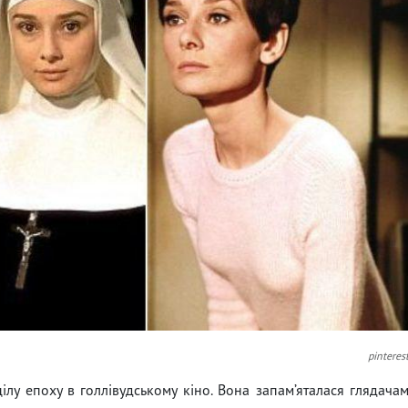
pinteres
лу епоху в голлівудському кіно. Вона запам’яталася глядача