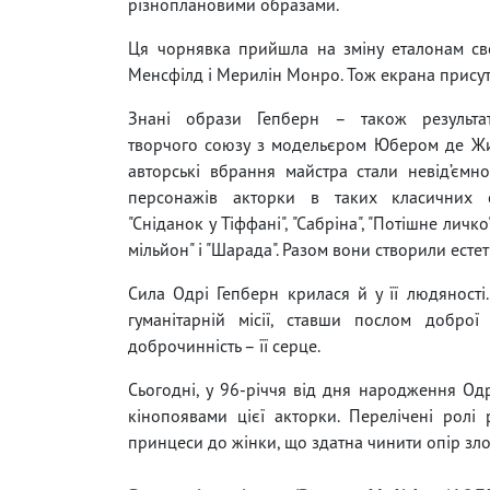
різноплановими образами.
Ця чорнявка прийшла на зміну еталонам св
Менсфілд і Мерилін Монро. Тож екрана присутн
Знані образи Гепберн – також результа
творчого союзу з модельєром Юбером де Жи
авторські вбрання майстра стали невід’єм
персонажів акторки в таких класичних с
"Сніданок у Тіффані", "Сабріна", "Потішне личко"
мільйон" і "Шарада". Разом вони створили есте
Сила Одрі Гепберн крилася й у її людяності.
гуманітарній місії, ставши послом добро
доброчинність – її серце.
Сьогодні, у 96-річчя від дня народження Од
кінопоявами цієї акторки. Перелічені ролі
принцеси до жінки, що здатна чинити опір зло