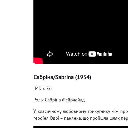
Сабріна/Sabrina (1954)
IMDb: 7.6
Роль: Сабріна Фейрчайлд
У класичному любовному трикутнику між п
героїня Одрі – панянка, що пройшла шлях пере