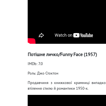
Потішне личко/Funny Face (1957)
IMDb: 7.0
Роль: Джо Стоктон
Продавчиня з книжкової крамниці випадко
втілення стилю й романтики 1950-х.