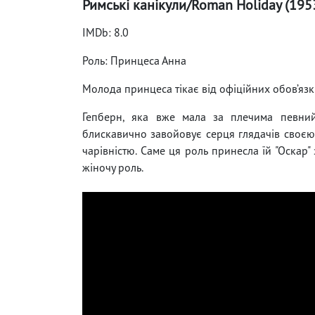
Римські канікули/Roman Holiday (195
IMDb: 8.0
Роль: Принцеса Анна
Молода принцеса тікає від офіційних обов’язкі
Гепберн, яка вже мала за плечима певний
блискавично завойовує серця глядачів сво
чарівністю. Саме ця роль принесла їй "Оскар"
жіночу роль.