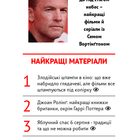
небес –
найкращі
фільми й
серіали із
Семом
Вортінґтоном
НАЙКРАЩІ МАТЕРІАЛИ
Злодійські штампи в кіно: що вже
набридло глядачеві, але фільми все
штампуються під копірку
Джоан Ролінґ: найкращі книжки
британки, окрім Гаррі Поттера
Яблучний спас 6 серпня - традиції
та що не можна робити