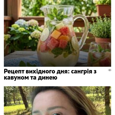
Рецепт вихідного дня: сангрія з
кавуном та динею