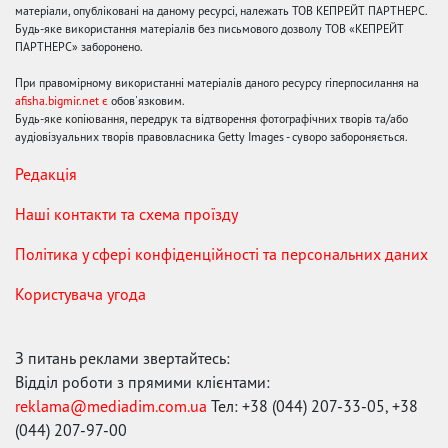
матеріали, опубліковані на даному ресурсі, належать ТОВ КЕПРЕЙТ ПАРТНЕРС.
Будь-яке використання матеріалів без письмового дозволу ТОВ «КЕПРЕЙТ
ПАРТНЕРС» заборонено.
При правомірному використанні матеріалів даного ресурсу гіперпосилання на
afisha.bigmir.net є
обов'язковим.
Будь-яке копіювання, передрук та відтворення фотографічних творів та/або
аудіовізуальних творів правовласника Getty Images - суворо забороняється.
Редакція
Наші контакти та схема проїзду
Політика у сфері конфіденційності та персональних даних
Користувача угода
З питань реклами звертайтесь:
Відділ роботи з прямими клієнтами:
reklama@mediadim.com.ua
Тел: +38 (044) 207-33-05, +38
(044) 207-97-00