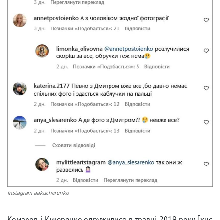
instagram aakucherenko
Комаров і Кучеренко одружилися в травні 2019 року. Їхнє