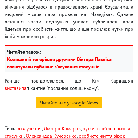
вінчання відбулося в православному храмі Єрусалима, а
медовий місяць пара провела на Мальдівах. Одначе
останнім часом подружжя уникає публічності, коли
йдеться про особисте життя, що лише посилює чутки про
їхній можливий розрив.
Читайте також:
Колишня й теперішня дружини Віктора Павліка
влаштували публічне з'ясування стосунків
Раніше повідомлялося, що Кім Кардаш'ян
виставила
пікантне "послання колишньому".
Читайте нас у Google.News
Теги:
розлучення
,
Дмитро Комаров
,
чутки
,
особисте життя
,
стосунки
,
Олександра Кучеренко
,
особисте життя зірок