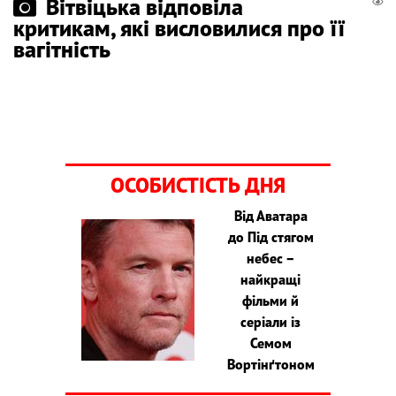
Вітвіцька відповіла
критикам, які висловилися про її
вагітність
ОСОБИСТІСТЬ ДНЯ
Від Аватара
до Під стягом
небес –
найкращі
фільми й
серіали із
Семом
Вортінґтоном