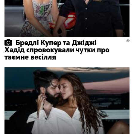
Бредлі Купер та Джіджі
Хадід спровокували чутки про
таємне весілля