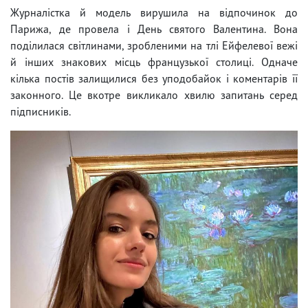
Журналістка й модель вирушила на відпочинок до
Парижа, де провела і День святого Валентина. Вона
поділилася світлинами, зробленими на тлі Ейфелевої вежі
й інших знакових місць французької столиці. Одначе
кілька постів залищилися без уподобайок і коментарів її
законного. Це вкотре викликало хвилю запитань серед
підписників.