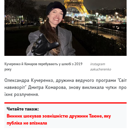
Кучеренко й Комаров перебувають у шлюбі з 2019
instagram
року
aakucherenko
Олександра Кучеренко, дружина ведучого програми "Світ
навиворіт" Дмитра Комарова, знову викликала чутки про
їхнє розлучення.
Читайте також:
Винник шокував зовнішністю дружини Таюне, яку
публіка не впізнала