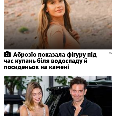
Аброзіо показала фігуру під
час купань біля водоспаду й
посиденьок на камені