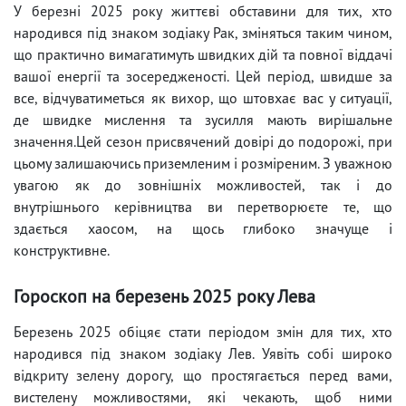
У березні 2025 року життєві обставини для тих, хто
народився під знаком зодіаку Рак, зміняться таким чином,
що практично вимагатимуть швидких дій та повної віддачі
вашої енергії та зосередженості. Цей період, швидше за
все, відчуватиметься як вихор, що штовхає вас у ситуації,
де швидке мислення та зусилля мають вирішальне
значення.Цей сезон присвячений довірі до подорожі, при
цьому залишаючись приземленим і розміреним. З уважною
увагою як до зовнішніх можливостей, так і до
внутрішнього керівництва ви перетворюєте те, що
здається хаосом, на щось глибоко значуще і
конструктивне.
Гороскоп на березень 2025 року Лева
Березень 2025 обіцяє стати періодом змін для тих, хто
народився під знаком зодіаку Лев. Уявіть собі широко
відкриту зелену дорогу, що простягається перед вами,
вистелену можливостями, які чекають, щоб ними