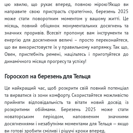
цю хвилю, що рухає вперед, повною мірою!Якщо ви
направите свою пристрасть стратегічно, березень 2025
може стати поворотним моментом у вашому житті. Це
місяць, повний обіцянок монументальних досягнень та
значних проривів. Всесвіт пропонує вам інструменти та
енергію для досягнення величі – просто переконайтеся,
що ви використовуєте їх у правильному напрямку. Так що,
Овен, пристебніть ремені, націльтесь і приготуйтеся до
динамічного місяця прогресу та успіху!
Гороскоп на березень для Тельця
Це найкращий час, щоб розкрити свій повний потенціал
та вирватися із зони комфорту. Скористайтеся можливістю
прийняти відповідальність та вітати новий досвід із
розкритими обіймами. Березень 2025 може стати
новаторським періодом, наповненим значними
досягненнями і незабутніми моментами для Тельця — якщо
ви готові зробити сміливі і рішучі кроки вперед.