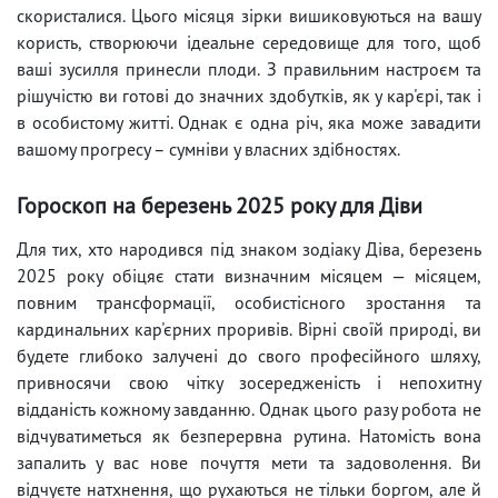
скористалися. Цього місяця зірки вишиковуються на вашу
користь, створюючи ідеальне середовище для того, щоб
ваші зусилля принесли плоди. З правильним настроєм та
рішучістю ви готові до значних здобутків, як у кар'єрі, так і
в особистому житті. Однак є одна річ, яка може завадити
вашому прогресу – сумніви у власних здібностях.
Гороскоп на березень 2025 року для Діви
Для тих, хто народився під знаком зодіаку Діва, березень
2025 року обіцяє стати визначним місяцем — місяцем,
повним трансформації, особистісного зростання та
кардинальних кар'єрних проривів. Вірні своїй природі, ви
будете глибоко залучені до свого професійного шляху,
привносячи свою чітку зосередженість і непохитну
відданість кожному завданню. Однак цього разу робота не
відчуватиметься як безперервна рутина. Натомість вона
запалить у вас нове почуття мети та задоволення. Ви
відчуєте натхнення, що рухаються не тільки боргом, але й