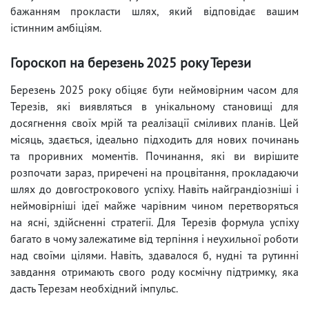
бажанням прокласти шлях, який відповідає вашим
істинним амбіціям.
Гороскоп на березень 2025 року Терези
Березень 2025 року обіцяє бути неймовірним часом для
Терезів, які виявляться в унікальному становищі для
досягнення своїх мрій та реалізації сміливих планів. Цей
місяць, здається, ідеально підходить для нових починань
та проривних моментів. Починання, які ви вирішите
розпочати зараз, приречені на процвітання, прокладаючи
шлях до довгострокового успіху. Навіть найграндіозніші і
неймовірніші ідеї майже чарівним чином перетворяться
на ясні, здійсненні стратегії. Для Терезів формула успіху
багато в чому залежатиме від терпіння і неухильної роботи
над своїми цілями. Навіть, здавалося б, нудні та рутинні
завдання отримають свого роду космічну підтримку, яка
дасть Терезам необхідний імпульс.