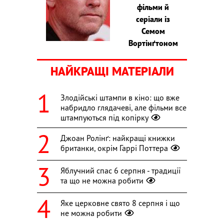
фільми й
серіали із
Семом
Вортінґтоном
НАЙКРАЩІ МАТЕРІАЛИ
Злодійські штампи в кіно: що вже
набридло глядачеві, але фільми все
штампуються під копірку
Джоан Ролінґ: найкращі книжки
британки, окрім Гаррі Поттера
Яблучний спас 6 серпня - традиції
та що не можна робити
Яке церковне свято 8 серпня і що
не можна робити