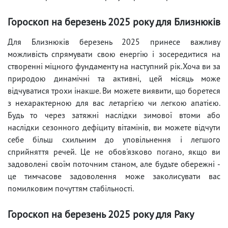
Гороскоп на березень 2025 року для Близнюків
Для Близнюків березень 2025 принесе важливу
можливість спрямувати свою енергію і зосередитися на
створенні міцного фундаменту на наступний рік.Хоча ви за
природою динамічні та активні, цей місяць може
відчуватися трохи інакше. Ви можете виявити, що боретеся
з нехарактерною для вас летаргією чи легкою апатією.
Будь то через затяжні наслідки зимової втоми або
наслідки сезонного дефіциту вітамінів, ви можете відчути
себе більш схильним до уповільнення і легшого
сприйняття речей. Це не обов'язково погано, якщо ви
задоволені своїм поточним станом, але будьте обережні -
це тимчасове задоволення може заколисувати вас
помилковим почуттям стабільності.
Гороскоп на березень 2025 року для Раку