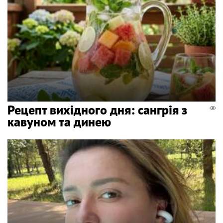
Рецепт вихідного дня: сангрія з
кавуном та динею