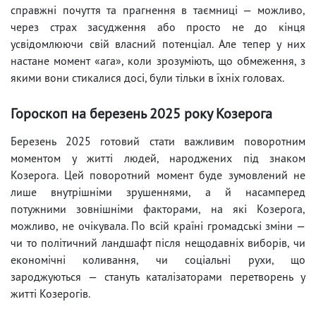
справжні почуття та прагнення в таємниці — можливо,
через страх засудження або просто не до кінця
усвідомлюючи свій власний потенціал. Але тепер у них
настане момент «ага», коли зрозуміють, що обмеження, з
якими вони стикалися досі, були тільки в їхніх головах.
Гороскоп на березень 2025 року Козерога
Березень 2025 готовий стати важливим поворотним
моментом у житті людей, народжених під знаком
Козерога. Цей поворотний момент буде зумовлений не
лише внутрішніми зрушеннями, а й насамперед
потужними зовнішніми факторами, на які Козерога,
можливо, не очікувала. По всій країні громадські зміни —
чи то політичний ландшафт після нещодавніх виборів, чи
економічні коливання, чи соціальні рухи, що
зароджуються — стануть каталізаторами перетворень у
житті Козерогів.