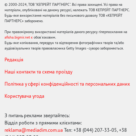
© 2000-2024, ТОВ "КЕПРЕЙТ ПАРТНЕРС". Всі права захищені. Усі права на
матеріали, опубліковані на даному ресурсі, належать ТОВ КЕПРЕЙТ ПАРТНЕРС.
Будь-яке використання матеріалів без письмового дозволу ТОВ «КЕПРЕЙТ
ПАРТНЕРС» заборонено.
При правомірному використанні матеріалів даного ресурсу гіперпосилання на
afisha.bigmir.net є
обов'язковим.
Будь-яке копіювання, передрук та відтворення фотографічних творів та/або
аудіовізуальних творів правовласника Getty Images - суворо забороняється.
Редакція
Наші контакти та схема проїзду
Політика у сфері конфіденційності та персональних даних
Користувача угода
З питань реклами звертайтесь:
Відділ роботи з прямими клієнтами:
reklama@mediadim.com.ua
Тел: +38 (044) 207-33-05, +38