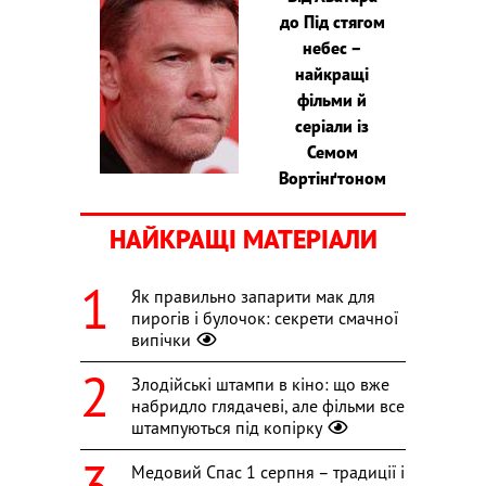
до Під стягом
небес –
найкращі
фільми й
серіали із
Семом
Вортінґтоном
НАЙКРАЩІ МАТЕРІАЛИ
Як правильно запарити мак для
пирогів і булочок: секрети смачної
випічки
Злодійські штампи в кіно: що вже
набридло глядачеві, але фільми все
штампуються під копірку
Медовий Спас 1 серпня – традиції і