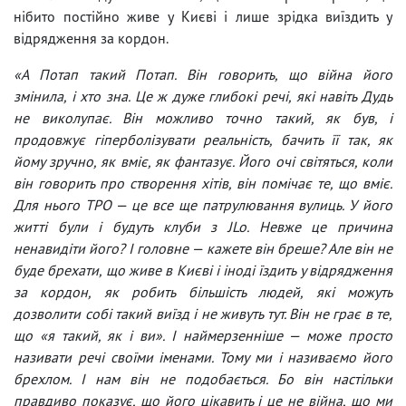
нібито постійно живе у Києві і лише зрідка виїздить у
відрядження за кордон.
«А Потап такий Потап. Він говорить, що війна його
змінила, і хто зна. Це ж дуже глибокі речі, які навіть Дудь
не виколупає. Він можливо точно такий, як був, і
продовжує гіперболізувати реальність, бачить її так, як
йому зручно, як вміє, як фантазує. Його очі світяться, коли
він говорить про створення хітів, він помічає те, що вміє.
Для нього ТРО — це все ще патрулювання вулиць. У його
житті були і будуть клуби з JLo. Невже це причина
ненавидіти його? І головне — кажете він бреше? Але він не
буде брехати, що живе в Києві і іноді їздить у відрядження
за кордон, як робить більшість людей, які можуть
дозволити собі такий виїзд і не живуть тут. Він не грає в те,
що «я такий, як і ви». І наймерзенніше — може просто
називати речі своїми іменами. Тому ми і називаємо його
брехлом. І нам він не подобається. Бо він настільки
правдиво показує, що його цікавить і це не війна, що ми