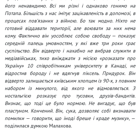
його ненавидимо. Всі ми різні і однаково гонимо на
Потапа. Більшість з нас імітує зацікавленість в допомозі, в
процесах повʼязаних з війною. Бо так модно. Ніхто не
готовий віддавати території, але воювати за них нема
кому. Фактично він уособлює собою свободу — показує
середній палець умовностям, у які вже три роки грає
суспільство. Він відверто і нахабно не вибрав служити в
медіавійськах, тихо виїжджати з місією «розказати про
Україну» 10 співробітникам університету в Канаді, не
відростив бороду і не вдягнув піксель. Придурок. Він
відверто залишається київським хлопцем із 90-х, з повним
набором із минулого, від якого не відмовляється. З
ностальгією розказує про тусовки, друзів-бандитів.
Визнає, що тоді це було нормою. Не вигадує, що був
пластуном. Кончений. Він, сука, дозволяє собі визнавати
помилки — говорити, що іноді бреше і краде музику»
, —
поділилася думкою Малахова.