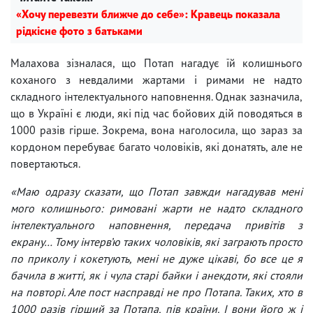
«Хочу перевезти ближче до себе»: Кравець показала
рідкісне фото з батьками
Малахова зізналася, що Потап нагадує їй колишнього
коханого з невдалими жартами і римами не надто
складного інтелектуального наповнення. Однак зазначила,
що в Україні є люди, які під час бойових дій поводяться в
1000 разів гірше. Зокрема, вона наголосила, що зараз за
кордоном перебуває багато чоловіків, які донатять, але не
повертаються.
«Маю одразу сказати, що Потап завжди нагадував мені
мого колишнього: римовані жарти не надто складного
інтелектуального наповнення, передача привітів з
екрану… Тому інтерв’ю таких чоловіків, які заграють просто
по приколу і кокетують, мені не дуже цікаві, бо все це я
бачила в житті, як і чула старі байки і анекдоти, які стояли
на повторі. Але пост насправді не про Потапа. Таких, хто в
1000 разів гірший за Потапа, пів країни. І вони його ж і