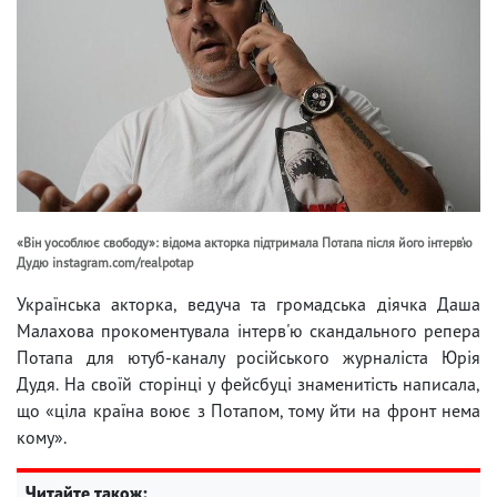
«Він уособлює свободу»: відома акторка підтримала Потапа після його інтерв’ю
Дудю instagram.com/realpotap
Українська акторка, ведуча та громадська діячка Даша
Малахова прокоментувала інтерв'ю скандального репера
Потапа для ютуб-каналу російського журналіста Юрія
Дудя. На своїй сторінці у фейсбуці знаменитість написала,
що «ціла країна воює з Потапом, тому йти на фронт нема
кому».
Читайте також: