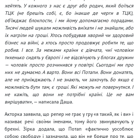
хейтять. У кожного з нас є друг або родич, який боїться
ТЦК (не брешіть собі, є, бо інакше де черги в ТЦК),
об’їжджає блокпости, і ми йому допомагаємо порадами.
Тисячі людей шукали можливість виїхати і не знайшли, або
їх нагріли на гроші. Хтось побудував хворий чи здоровий
бізнес на війні, а хтось просто продовжує робити те, що
робив. І все. За межами країни є дівчата, чиї чоловіки
тихенько сидять у Європі і не відсвічують у блогах дружин
— чоловік просто розчинився у повітрі. Сьогодні ми про
них не думаємо. А варто. Вони всі Потапи. Вони донатять,
але не приїжджають. І не знають, чи захочуть. Бо якщо є
можливість бути там, є гроші. Які можуть не повернутися. І
не кажіть, що вони не потрібні країні. Це не вам
вирішувати»
, — написала Даша.
Акторка заявила, що репер не грає у гру «я такий, як і ви» і
називає речі своїми іменами, тому його звинувачують у
брехні. Зірка додала, що Потап «фактично уособлює
собою свободу» і зазначила, що він не бреше про те, що