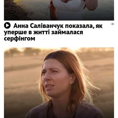
Анна Саліванчук показала, як
уперше в житті займалася
серфінгом